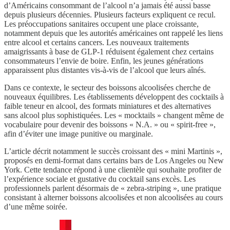
d’Américains consommant de l’alcool n’a jamais été aussi basse
depuis plusieurs décennies. Plusieurs facteurs expliquent ce recul.
Les préoccupations sanitaires occupent une place croissante,
notamment depuis que les autorités américaines ont rappelé les liens
entre alcool et certains cancers. Les nouveaux traitements
amaigrissants à base de GLP-1 réduisent également chez certains
consommateurs l’envie de boire. Enfin, les jeunes générations
apparaissent plus distantes vis-à-vis de l’alcool que leurs aînés.
Dans ce contexte, le secteur des boissons alcoolisées cherche de
nouveaux équilibres. Les établissements développent des cocktails à
faible teneur en alcool, des formats miniatures et des alternatives
sans alcool plus sophistiquées. Les « mocktails » changent même de
vocabulaire pour devenir des boissons « N.A. » ou « spirit-free »,
afin d’éviter une image punitive ou marginale.
L’article décrit notamment le succès croissant des « mini Martinis »,
proposés en demi-format dans certains bars de Los Angeles ou New
York. Cette tendance répond à une clientèle qui souhaite profiter de
l’expérience sociale et gustative du cocktail sans excès. Les
professionnels parlent désormais de « zebra-striping », une pratique
consistant à alterner boissons alcoolisées et non alcoolisées au cours
d’une même soirée.