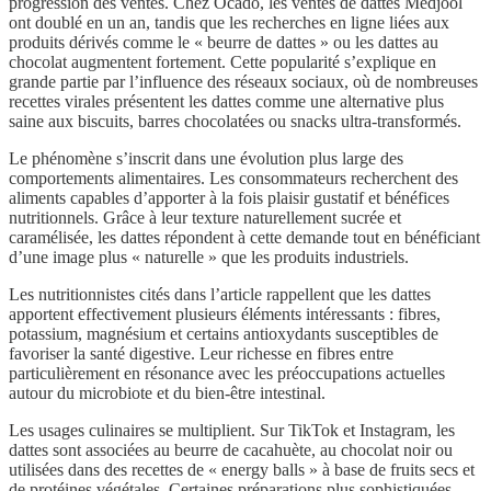
progression des ventes. Chez Ocado, les ventes de dattes Medjool
ont doublé en un an, tandis que les recherches en ligne liées aux
produits dérivés comme le « beurre de dattes » ou les dattes au
chocolat augmentent fortement. Cette popularité s’explique en
grande partie par l’influence des réseaux sociaux, où de nombreuses
recettes virales présentent les dattes comme une alternative plus
saine aux biscuits, barres chocolatées ou snacks ultra-transformés.
Le phénomène s’inscrit dans une évolution plus large des
comportements alimentaires. Les consommateurs recherchent des
aliments capables d’apporter à la fois plaisir gustatif et bénéfices
nutritionnels. Grâce à leur texture naturellement sucrée et
caramélisée, les dattes répondent à cette demande tout en bénéficiant
d’une image plus « naturelle » que les produits industriels.
Les nutritionnistes cités dans l’article rappellent que les dattes
apportent effectivement plusieurs éléments intéressants : fibres,
potassium, magnésium et certains antioxydants susceptibles de
favoriser la santé digestive. Leur richesse en fibres entre
particulièrement en résonance avec les préoccupations actuelles
autour du microbiote et du bien-être intestinal.
Les usages culinaires se multiplient. Sur TikTok et Instagram, les
dattes sont associées au beurre de cacahuète, au chocolat noir ou
utilisées dans des recettes de « energy balls » à base de fruits secs et
de protéines végétales. Certaines préparations plus sophistiquées