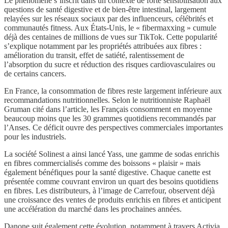
Le phénomène s’inscrit dans un contexte de forte sensibilisation aux
questions de santé digestive et de bien-être intestinal, largement
relayées sur les réseaux sociaux par des influenceurs, célébrités et
communautés fitness. Aux États-Unis, le « fibermaxxing » cumule
déjà des centaines de millions de vues sur TikTok. Cette popularité
s’explique notamment par les propriétés attribuées aux fibres :
amélioration du transit, effet de satiété, ralentissement de
l’absorption du sucre et réduction des risques cardiovasculaires ou
de certains cancers.
En France, la consommation de fibres reste largement inférieure aux
recommandations nutritionnelles. Selon le nutritionniste Raphaël
Gruman cité dans l’article, les Français consomment en moyenne
beaucoup moins que les 30 grammes quotidiens recommandés par
l’Anses. Ce déficit ouvre des perspectives commerciales importantes
pour les industriels.
La société Solinest a ainsi lancé Yass, une gamme de sodas enrichis
en fibres commercialisés comme des boissons « plaisir » mais
également bénéfiques pour la santé digestive. Chaque canette est
présentée comme couvrant environ un quart des besoins quotidiens
en fibres. Les distributeurs, à l’image de Carrefour, observent déjà
une croissance des ventes de produits enrichis en fibres et anticipent
une accélération du marché dans les prochaines années.
Danone suit également cette évolution, notamment à travers Activia