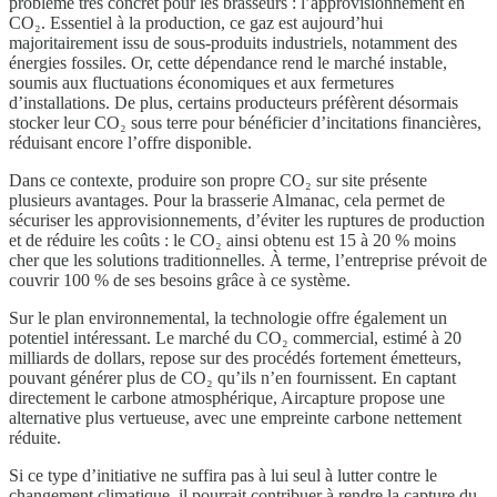
problème très concret pour les brasseurs : l’approvisionnement en
CO₂. Essentiel à la production, ce gaz est aujourd’hui
majoritairement issu de sous-produits industriels, notamment des
énergies fossiles. Or, cette dépendance rend le marché instable,
soumis aux fluctuations économiques et aux fermetures
d’installations. De plus, certains producteurs préfèrent désormais
stocker leur CO₂ sous terre pour bénéficier d’incitations financières,
réduisant encore l’offre disponible.
Dans ce contexte, produire son propre CO₂ sur site présente
plusieurs avantages. Pour la brasserie Almanac, cela permet de
sécuriser les approvisionnements, d’éviter les ruptures de production
et de réduire les coûts : le CO₂ ainsi obtenu est 15 à 20 % moins
cher que les solutions traditionnelles. À terme, l’entreprise prévoit de
couvrir 100 % de ses besoins grâce à ce système.
Sur le plan environnemental, la technologie offre également un
potentiel intéressant. Le marché du CO₂ commercial, estimé à 20
milliards de dollars, repose sur des procédés fortement émetteurs,
pouvant générer plus de CO₂ qu’ils n’en fournissent. En captant
directement le carbone atmosphérique, Aircapture propose une
alternative plus vertueuse, avec une empreinte carbone nettement
réduite.
Si ce type d’initiative ne suffira pas à lui seul à lutter contre le
changement climatique, il pourrait contribuer à rendre la capture du