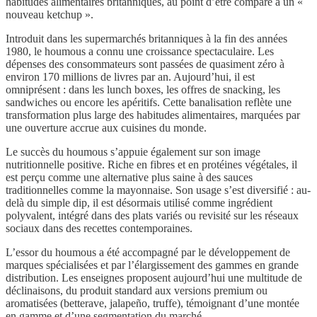
habitudes alimentaires britanniques, au point d’être comparé à un «
nouveau ketchup ».
Introduit dans les supermarchés britanniques à la fin des années
1980, le houmous a connu une croissance spectaculaire. Les
dépenses des consommateurs sont passées de quasiment zéro à
environ 170 millions de livres par an. Aujourd’hui, il est
omniprésent : dans les lunch boxes, les offres de snacking, les
sandwiches ou encore les apéritifs. Cette banalisation reflète une
transformation plus large des habitudes alimentaires, marquées par
une ouverture accrue aux cuisines du monde.
Le succès du houmous s’appuie également sur son image
nutritionnelle positive. Riche en fibres et en protéines végétales, il
est perçu comme une alternative plus saine à des sauces
traditionnelles comme la mayonnaise. Son usage s’est diversifié : au-
delà du simple dip, il est désormais utilisé comme ingrédient
polyvalent, intégré dans des plats variés ou revisité sur les réseaux
sociaux dans des recettes contemporaines.
L’essor du houmous a été accompagné par le développement de
marques spécialisées et par l’élargissement des gammes en grande
distribution. Les enseignes proposent aujourd’hui une multitude de
déclinaisons, du produit standard aux versions premium ou
aromatisées (betterave, jalapeño, truffe), témoignant d’une montée
en gamme et d’une segmentation du marché.