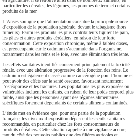
en agriculture. Il se retrouve ainsi dans de nombreux aliments, en
particulier les céréales, les légumes, les pommes de terre et certains
produits de la mer.
L’Anses souligne que l’alimentation constitue la principale source
d’exposition de la population générale, devant le tabagisme (hors
fumeurs). Parmi les produits les plus contributeurs figurent le pain,
les pâtes et autres produits céréaliers, en raison de leur forte
consommation. Cette exposition chronique, même à faibles doses,
est préoccupante car le cadmium s’accumule dans l’organisme,
notamment dans les reins et le foie, avec une élimination très lente.
Les effets sanitaires identifiés concernent principalement la toxicité
rénale, avec une altération progressive de la fonction des reins. Le
cadmium est également classé comme cancérogène pour l’homme et
peut avoir des effets sur la santé osseuse, favorisant notamment
l’ostéoporose et les fractures. Les populations les plus exposées ou
vulnérables incluent les enfants, en raison de leur poids corporel plus
faible, ainsi que les personnes ayant des régimes alimentaires
spécifiques fortement dépendants de certains aliments contaminés.
L’étude met en évidence que, pour une partie de la population
française, les niveaux d’exposition dépassent les seuils sanitaires
recommandés, en particulier chez les forts consommateurs de
produits céréaliers. Cette situation appelle à une vigilance accrue,
tant du côté des pouvoirs publics que des filières agricoles et