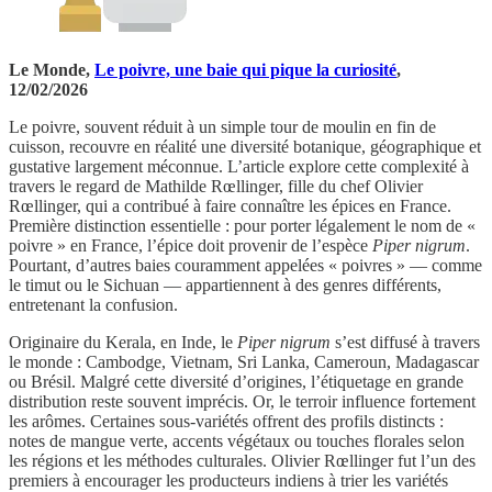
Le Monde,
Le poivre, une baie qui pique la curiosité
,
12/02/2026
Le poivre, souvent réduit à un simple tour de moulin en fin de
cuisson, recouvre en réalité une diversité botanique, géographique et
gustative largement méconnue. L’article explore cette complexité à
travers le regard de Mathilde Rœllinger, fille du chef Olivier
Rœllinger, qui a contribué à faire connaître les épices en France.
Première distinction essentielle : pour porter légalement le nom de «
poivre » en France, l’épice doit provenir de l’espèce
Piper nigrum
.
Pourtant, d’autres baies couramment appelées « poivres » — comme
le timut ou le Sichuan — appartiennent à des genres différents,
entretenant la confusion.
Originaire du Kerala, en Inde, le
Piper nigrum
s’est diffusé à travers
le monde : Cambodge, Vietnam, Sri Lanka, Cameroun, Madagascar
ou Brésil. Malgré cette diversité d’origines, l’étiquetage en grande
distribution reste souvent imprécis. Or, le terroir influence fortement
les arômes. Certaines sous-variétés offrent des profils distincts :
notes de mangue verte, accents végétaux ou touches florales selon
les régions et les méthodes culturales. Olivier Rœllinger fut l’un des
premiers à encourager les producteurs indiens à trier les variétés