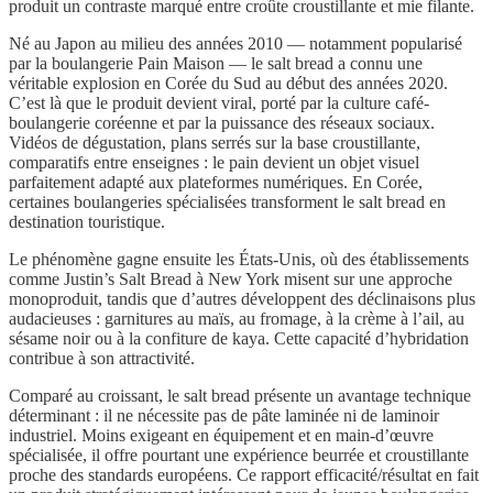
produit un contraste marqué entre croûte croustillante et mie filante.
Né au Japon au milieu des années 2010 — notamment popularisé
par la boulangerie Pain Maison — le salt bread a connu une
véritable explosion en Corée du Sud au début des années 2020.
C’est là que le produit devient viral, porté par la culture café-
boulangerie coréenne et par la puissance des réseaux sociaux.
Vidéos de dégustation, plans serrés sur la base croustillante,
comparatifs entre enseignes : le pain devient un objet visuel
parfaitement adapté aux plateformes numériques. En Corée,
certaines boulangeries spécialisées transforment le salt bread en
destination touristique.
Le phénomène gagne ensuite les États-Unis, où des établissements
comme Justin’s Salt Bread à New York misent sur une approche
monoproduit, tandis que d’autres développent des déclinaisons plus
audacieuses : garnitures au maïs, au fromage, à la crème à l’ail, au
sésame noir ou à la confiture de kaya. Cette capacité d’hybridation
contribue à son attractivité.
Comparé au croissant, le salt bread présente un avantage technique
déterminant : il ne nécessite pas de pâte laminée ni de laminoir
industriel. Moins exigeant en équipement et en main-d’œuvre
spécialisée, il offre pourtant une expérience beurrée et croustillante
proche des standards européens. Ce rapport efficacité/résultat en fait