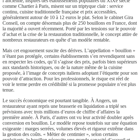
l’ancienne, inspirés des établissements populaires du XIXe siècle
comme Chartier à Paris, misent sur un triptyque clair : service
continu, cuisine traditionnelle française et prix accessibles,
généralement autour de 10 à 12 euros le plat. Selon le cabinet Gira
Conseil, on compte désormais plus de 250 bouillons en France, dont
la majorité a ouvert récemment. Porté par les tensions sur le pouvoir
d’achat et la crise de la restauration traditionnelle, le concept attire de
nombreux restaurateurs en quête d’un modèle rentable.
Mais cet engouement suscite des dérives. L’appellation « bouillon »
n’étant pas protégée, certains établissements s’en revendiquent sans
en respecter les codes, qu’il s’agisse des prix, parfois bien supérieurs
aux standards historiques, ou de la nature même de la cuisine
proposée, à l’image de concepts italiens adoptant l’étiquette pour son
pouvoir d’attraction. Pour les professionnels, le risque est réel de
voir le terme perdre en crédibilité si la promesse populaire n’est plus
tenue.
Le succès économique est pourtant tangible. À Angers, un
restaurateur ayant repris une brasserie en liquidation a triplé ses
prévisions avec trois millions d’euros de chiffre d’affaires la
première année. À Paris, d’autres ont vu leur activité doubler après
conversion en bouillon. Le modèle repose toutefois sur une équation
exigeante : marges serrées, volumes élevés et rigueur extrême dans
la gestion des coûts. « Métier de centimier », selon certains
exploitants, le bouillon nécessite une grande capacité d’accueil et