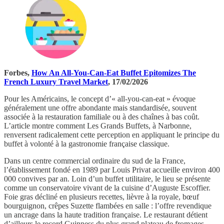
Forbes,
How An All-You-Can-Eat Buffet Epitomizes The
French Luxury Travel Market
, 17/02/2026
Pour les Américains, le concept d’« all-you-can-eat » évoque
généralement une offre abondante mais standardisée, souvent
associée à la restauration familiale ou à des chaînes à bas coût.
L’article montre comment Les Grands Buffets, à Narbonne,
renversent radicalement cette perception en appliquant le principe du
buffet à volonté à la gastronomie française classique.
Dans un centre commercial ordinaire du sud de la France,
l’établissement fondé en 1989 par Louis Privat accueille environ 400
000 convives par an. Loin d’un buffet utilitaire, le lieu se présente
comme un conservatoire vivant de la cuisine d’Auguste Escoffier.
Foie gras décliné en plusieurs recettes, lièvre à la royale, bœuf
bourguignon, crêpes Suzette flambées en salle : l’offre revendique
un ancrage dans la haute tradition française. Le restaurant détient
d’ailleurs le record Guinness du plus grand plateau de fromages