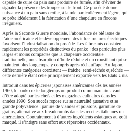
capable de cuire du pain sans produire de fumée, afin d’éviter de
signaler la présence des troupes sur le front. Ce procédé donne
naissance à un pain sans croûte, à la mie particulièrement légère, qui
se prête idéalement à la fabrication d’une chapelure en flocons
irréguliers.
Après la Seconde Guerre mondiale, l’abondance de blé issue de
l’aide américaine et le développement des infrastructures électriques
favorisent l’industrialisation du procédé. Les fabricants constatent
rapidement les propriétés distinctives du panko : des particules plus
larges et moins compactes que la chapelure occidentale
traditionnelle, une absorption d’huile réduite et un croustillant qui se
maintient plus longtemps, y compris après réchauffage. Au Japon,
différentes catégories coexistent — fraîche, semi-séchée et séchée —
cette dernière étant celle principalement exportée vers les États-Unis.
Introduit dans les épiceries japonaises américaines dès les années
1960, le panko reste longtemps un produit communautaire avant
d’être adopté par les chefs et les magazines culinaires dans les
années 1990. Son succès repose sur sa neutralité gustative et sa
grande polyvalence : panure de viandes et poissons, garniture de
gratins, alternative aux breadcrumbs dans les recettes italiennes ou
américaines. Contrairement à d’autres ingrédients asiatiques au goût
marqué, il s’intègre sans effort aux répertoires occidentaux.