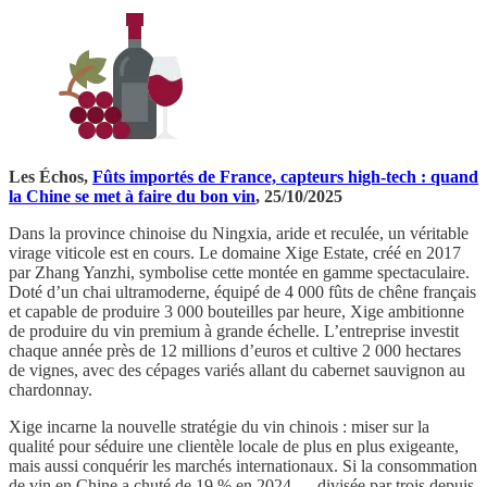
Les Échos,
Fûts importés de France, capteurs high-tech : quand
la Chine se met à faire du bon vin
, 25/10/2025
Dans la province chinoise du Ningxia, aride et reculée, un véritable
virage viticole est en cours. Le domaine Xige Estate, créé en 2017
par Zhang Yanzhi, symbolise cette montée en gamme spectaculaire.
Doté d’un chai ultramoderne, équipé de 4 000 fûts de chêne français
et capable de produire 3 000 bouteilles par heure, Xige ambitionne
de produire du vin premium à grande échelle. L’entreprise investit
chaque année près de 12 millions d’euros et cultive 2 000 hectares
de vignes, avec des cépages variés allant du cabernet sauvignon au
chardonnay.
Xige incarne la nouvelle stratégie du vin chinois : miser sur la
qualité pour séduire une clientèle locale de plus en plus exigeante,
mais aussi conquérir les marchés internationaux. Si la consommation
de vin en Chine a chuté de 19 % en 2024 — divisée par trois depuis