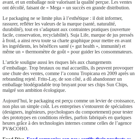
avant, et un emballage noir valorisant la qualité perçue. Les ventes
ont décollé, faisant de « Mega » un succès en grande distribution.
Le packaging ne se limite plus à l’esthétique : il doit informer,
rassurer, refléter les valeurs de la marque (santé, naturalité,
durabilité), tout en s’adaptant aux contraintes pratiques (ouverture
facile, conservation, recyclabilité). Suja Life, marque de jus pressés
à froid, a ainsi revu toute sa charte graphique pour mettre en avant
les ingrédients, les bénéfices santé (« gut health », immunité) et
même un « thermomètre de goût » pour guider les consommateurs.
L’article souligne aussi les risques liés aux changements
d’emballage. Trop brutaux ou mal accueillis, ils peuvent provoquer
une chute des ventes, comme l’a connu Tropicana en 2009 après un
rebranding rejeté. Frito-Lay, de son côté, a dû abandonner un
emballage biodégradable trop bruyant pour ses chips Sun Chips,
malgré son ambition écologique.
Aujourd’hui, le packaging est perçu comme un levier de croissance,
non plus un simple coût. Les entreprises s’entourent de spécialistes
(designers, ingénieurs, psychologues du comportement) pour tester
des prototypes en conditions réelles, parfois fabriqués en quelques
heures grâce à des technologies internes comme celles de l’agence
PV&COHO.