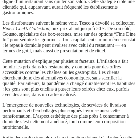
digne d’un restaurant sans quitter son salon. Cette stratégie cible une
clientèle qui, auparavant, aurait fréquenté les établissements
gastronomiques.
Les distributeurs suivent la même voie. Tesco a dévoilé sa collection
Finest Chef’s Collection
, aux prix allant jusqu’à 20 £. De son côté,
Gousto, spécialiste des box-recettes, mise sur des options “Fine Dine
In” pour séduire les gourmets. Tous capitalisent sur un même constat
: le repas à domicile peut rivaliser avec celui du restaurant — en
termes de goût, mais aussi de présentation et de rituel.
Cette mutation s’explique par plusieurs facteurs. L’inflation a fait
bondir les prix dans les restaurants, y compris pour des offres
accessibles comme les chaînes ou les gastropubs. Les clients
cherchent donc des alternatives économiques, sans sacrifier la
qualité. Par ailleurs, la pandémie a changé durablement les habitudes
: les gens sont plus enclins à passer leurs soirées chez eux, parfois
avec des amis, dans un cadre maîtrisé.
L’émergence de nouvelles technologies, de services de livraison
performants et d’emballages plus soignés favorise aussi cette
transformation. L’aspect esthétique des plats prêts à consommer à
domicile s’est nettement amélioré, tout comme leur composition
nutritionnelle.
Enfin, les professionnels de la restauration doivent s’adapter à cette