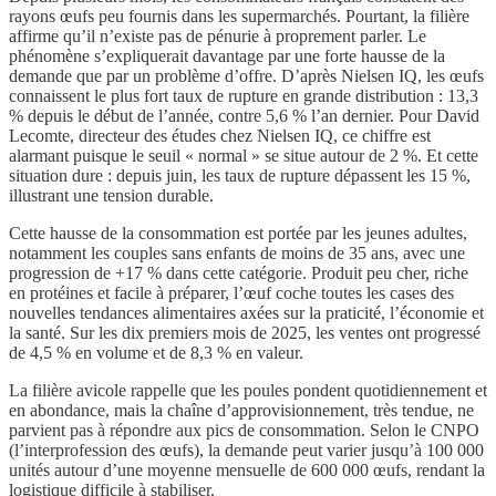
rayons œufs peu fournis dans les supermarchés. Pourtant, la filière
affirme qu’il n’existe pas de pénurie à proprement parler. Le
phénomène s’expliquerait davantage par une forte hausse de la
demande que par un problème d’offre. D’après Nielsen IQ, les œufs
connaissent le plus fort taux de rupture en grande distribution : 13,3
% depuis le début de l’année, contre 5,6 % l’an dernier. Pour David
Lecomte, directeur des études chez Nielsen IQ, ce chiffre est
alarmant puisque le seuil « normal » se situe autour de 2 %. Et cette
situation dure : depuis juin, les taux de rupture dépassent les 15 %,
illustrant une tension durable.
Cette hausse de la consommation est portée par les jeunes adultes,
notamment les couples sans enfants de moins de 35 ans, avec une
progression de +17 % dans cette catégorie. Produit peu cher, riche
en protéines et facile à préparer, l’œuf coche toutes les cases des
nouvelles tendances alimentaires axées sur la praticité, l’économie et
la santé. Sur les dix premiers mois de 2025, les ventes ont progressé
de 4,5 % en volume et de 8,3 % en valeur.
La filière avicole rappelle que les poules pondent quotidiennement et
en abondance, mais la chaîne d’approvisionnement, très tendue, ne
parvient pas à répondre aux pics de consommation. Selon le CNPO
(l’interprofession des œufs), la demande peut varier jusqu’à 100 000
unités autour d’une moyenne mensuelle de 600 000 œufs, rendant la
logistique difficile à stabiliser.