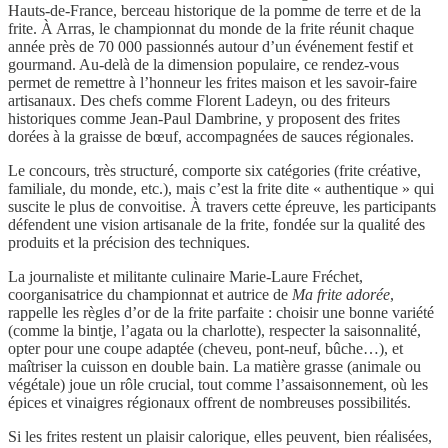
Hauts-de-France, berceau historique de la pomme de terre et de la
frite. À Arras, le championnat du monde de la frite réunit chaque
année près de 70 000 passionnés autour d’un événement festif et
gourmand. Au-delà de la dimension populaire, ce rendez-vous
permet de remettre à l’honneur les frites maison et les savoir-faire
artisanaux. Des chefs comme Florent Ladeyn, ou des friteurs
historiques comme Jean-Paul Dambrine, y proposent des frites
dorées à la graisse de bœuf, accompagnées de sauces régionales.
Le concours, très structuré, comporte six catégories (frite créative,
familiale, du monde, etc.), mais c’est la frite dite « authentique » qui
suscite le plus de convoitise. À travers cette épreuve, les participants
défendent une vision artisanale de la frite, fondée sur la qualité des
produits et la précision des techniques.
La journaliste et militante culinaire Marie-Laure Fréchet,
coorganisatrice du championnat et autrice de
Ma frite adorée
,
rappelle les règles d’or de la frite parfaite : choisir une bonne variété
(comme la bintje, l’agata ou la charlotte), respecter la saisonnalité,
opter pour une coupe adaptée (cheveu, pont-neuf, bûche…), et
maîtriser la cuisson en double bain. La matière grasse (animale ou
végétale) joue un rôle crucial, tout comme l’assaisonnement, où les
épices et vinaigres régionaux offrent de nombreuses possibilités.
Si les frites restent un plaisir calorique, elles peuvent, bien réalisées,