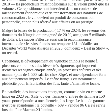
2019 — les producteurs misent désormais sur la valeur plutôt que les
volumes. Ce repositionnement intervient dans un contexte de
ralentissement économique et de transformation des habitudes de
consommation : le vin devient un produit de consommation
personnelle, et non plus réservé aux affaires ou au prestige.
Malgré la baisse de la production (-17 % en 2024), les revenus des
domaines du Ningxia ont progressé de 20 %, atteignant 5 milliards
de dollars. Le succès s’illustre aussi par la reconnaissance
internationale : les vins chinois ont remporté 181 médailles au
Decanter World Wine Awards en 2025, dont deux « Best in Show »,
un record.
Cependant, le développement du vignoble chinois se heurte à
plusieurs contraintes : des hivers très rigoureux qui imposent
d’enterrer les vignes chaque année, un processus coûteux et très
manuel (plus de 1 500 salariés chez Xige), et une dépendance forte
aux équipements importés. Le chêne français est notamment
plébiscité pour la fabrication des fûts, faute d’alternative locale.
En parallèle, des innovations émergent, comme le vin en canette
lancé en 2023 par Xige, ou des gammes d’entrée de gamme à 150
yuans pour répondre à une clientèle plus large. Le haut de gamme
n’est pas abandonné : la bouteille « 609 » vendue 96 € a été servie
lors du dîner Macron-Xi Jinping.