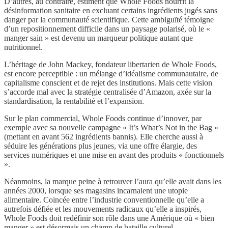
D’autres, au contraire, estiment que Whole Foods nourrit la
désinformation sanitaire en excluant certains ingrédients jugés sans
danger par la communauté scientifique. Cette ambiguïté témoigne
d’un repositionnement difficile dans un paysage polarisé, où le «
manger sain » est devenu un marqueur politique autant que
nutritionnel.
L’héritage de John Mackey, fondateur libertarien de Whole Foods,
est encore perceptible : un mélange d’idéalisme communautaire, de
capitalisme conscient et de rejet des institutions. Mais cette vision
s’accorde mal avec la stratégie centralisée d’Amazon, axée sur la
standardisation, la rentabilité et l’expansion.
Sur le plan commercial, Whole Foods continue d’innover, par
exemple avec sa nouvelle campagne « It’s What’s Not in the Bag »
(mettant en avant 562 ingrédients bannis). Elle cherche aussi à
séduire les générations plus jeunes, via une offre élargie, des
services numériques et une mise en avant des produits « fonctionnels
».
Néanmoins, la marque peine à retrouver l’aura qu’elle avait dans les
années 2000, lorsque ses magasins incarnaient une utopie
alimentaire. Coincée entre l’industrie conventionnelle qu’elle a
autrefois défiée et les mouvements radicaux qu’elle a inspirés,
Whole Foods doit redéfinir son rôle dans une Amérique où « bien
manger » est désormais un champ de bataille culturel.