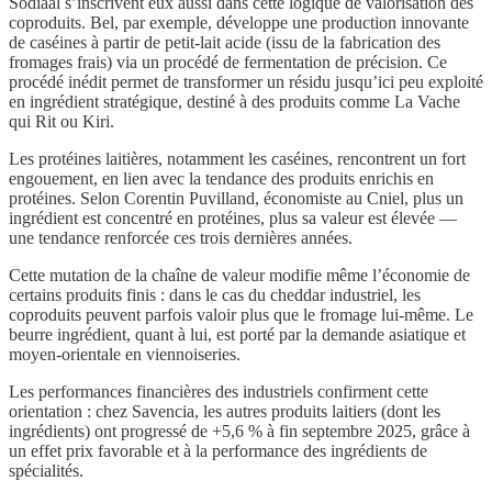
Sodiaal s’inscrivent eux aussi dans cette logique de valorisation des
coproduits. Bel, par exemple, développe une production innovante
de caséines à partir de petit-lait acide (issu de la fabrication des
fromages frais) via un procédé de fermentation de précision. Ce
procédé inédit permet de transformer un résidu jusqu’ici peu exploité
en ingrédient stratégique, destiné à des produits comme La Vache
qui Rit ou Kiri.
Les protéines laitières, notamment les caséines, rencontrent un fort
engouement, en lien avec la tendance des produits enrichis en
protéines. Selon Corentin Puvilland, économiste au Cniel, plus un
ingrédient est concentré en protéines, plus sa valeur est élevée —
une tendance renforcée ces trois dernières années.
Cette mutation de la chaîne de valeur modifie même l’économie de
certains produits finis : dans le cas du cheddar industriel, les
coproduits peuvent parfois valoir plus que le fromage lui-même. Le
beurre ingrédient, quant à lui, est porté par la demande asiatique et
moyen-orientale en viennoiseries.
Les performances financières des industriels confirment cette
orientation : chez Savencia, les autres produits laitiers (dont les
ingrédients) ont progressé de +5,6 % à fin septembre 2025, grâce à
un effet prix favorable et à la performance des ingrédients de
spécialités.