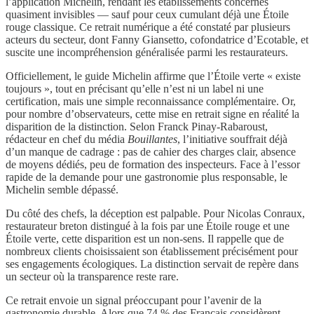
l’application Michelin, rendant les établissements concernés
quasiment invisibles — sauf pour ceux cumulant déjà une Étoile
rouge classique. Ce retrait numérique a été constaté par plusieurs
acteurs du secteur, dont Fanny Giansetto, cofondatrice d’Ecotable, et
suscite une incompréhension généralisée parmi les restaurateurs.
Officiellement, le guide Michelin affirme que l’Étoile verte « existe
toujours », tout en précisant qu’elle n’est ni un label ni une
certification, mais une simple reconnaissance complémentaire. Or,
pour nombre d’observateurs, cette mise en retrait signe en réalité la
disparition de la distinction. Selon Franck Pinay-Rabaroust,
rédacteur en chef du média
Bouillantes
, l’initiative souffrait déjà
d’un manque de cadrage : pas de cahier des charges clair, absence
de moyens dédiés, peu de formation des inspecteurs. Face à l’essor
rapide de la demande pour une gastronomie plus responsable, le
Michelin semble dépassé.
Du côté des chefs, la déception est palpable. Pour Nicolas Conraux,
restaurateur breton distingué à la fois par une Étoile rouge et une
Étoile verte, cette disparition est un non-sens. Il rappelle que de
nombreux clients choisissaient son établissement précisément pour
ses engagements écologiques. La distinction servait de repère dans
un secteur où la transparence reste rare.
Ce retrait envoie un signal préoccupant pour l’avenir de la
gastronomie durable. Alors que 74 % des Français considèrent