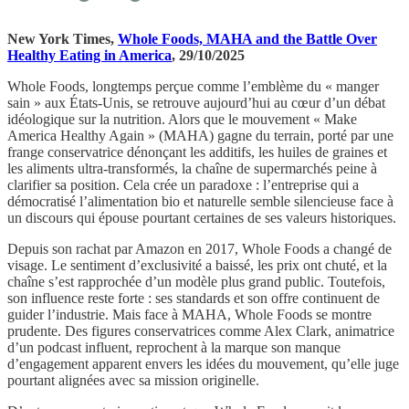
New York Times,
Whole Foods, MAHA and the Battle Over
Healthy Eating in America
, 29/10/2025
Whole Foods, longtemps perçue comme l’emblème du « manger
sain » aux États-Unis, se retrouve aujourd’hui au cœur d’un débat
idéologique sur la nutrition. Alors que le mouvement « Make
America Healthy Again » (MAHA) gagne du terrain, porté par une
frange conservatrice dénonçant les additifs, les huiles de graines et
les aliments ultra-transformés, la chaîne de supermarchés peine à
clarifier sa position. Cela crée un paradoxe : l’entreprise qui a
démocratisé l’alimentation bio et naturelle semble silencieuse face à
un discours qui épouse pourtant certaines de ses valeurs historiques.
Depuis son rachat par Amazon en 2017, Whole Foods a changé de
visage. Le sentiment d’exclusivité a baissé, les prix ont chuté, et la
chaîne s’est rapprochée d’un modèle plus grand public. Toutefois,
son influence reste forte : ses standards et son offre continuent de
guider l’industrie. Mais face à MAHA, Whole Foods se montre
prudente. Des figures conservatrices comme Alex Clark, animatrice
d’un podcast influent, reprochent à la marque son manque
d’engagement apparent envers les idées du mouvement, qu’elle juge
pourtant alignées avec sa mission originelle.