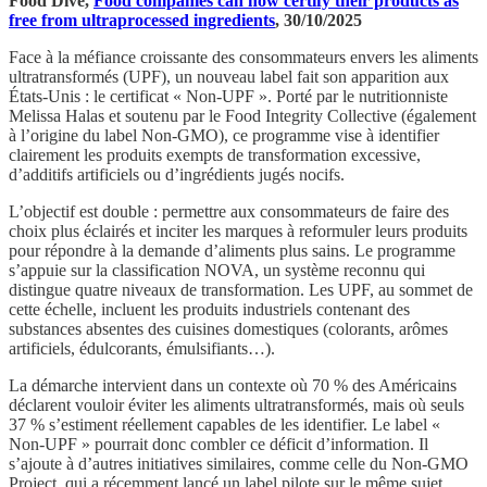
Food Dive,
Food companies can now certify their products as
free from ultraprocessed ingredients
, 30/10/2025
Face à la méfiance croissante des consommateurs envers les aliments
ultratransformés (UPF), un nouveau label fait son apparition aux
États-Unis : le certificat « Non-UPF ». Porté par le nutritionniste
Melissa Halas et soutenu par le Food Integrity Collective (également
à l’origine du label Non-GMO), ce programme vise à identifier
clairement les produits exempts de transformation excessive,
d’additifs artificiels ou d’ingrédients jugés nocifs.
L’objectif est double : permettre aux consommateurs de faire des
choix plus éclairés et inciter les marques à reformuler leurs produits
pour répondre à la demande d’aliments plus sains. Le programme
s’appuie sur la classification NOVA, un système reconnu qui
distingue quatre niveaux de transformation. Les UPF, au sommet de
cette échelle, incluent les produits industriels contenant des
substances absentes des cuisines domestiques (colorants, arômes
artificiels, édulcorants, émulsifiants…).
La démarche intervient dans un contexte où 70 % des Américains
déclarent vouloir éviter les aliments ultratransformés, mais où seuls
37 % s’estiment réellement capables de les identifier. Le label «
Non-UPF » pourrait donc combler ce déficit d’information. Il
s’ajoute à d’autres initiatives similaires, comme celle du Non-GMO
Project, qui a récemment lancé un label pilote sur le même sujet.