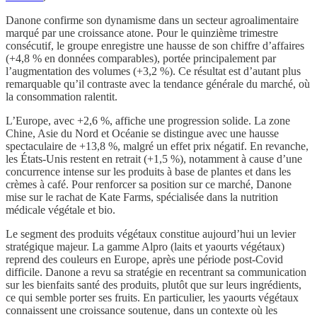
Danone confirme son dynamisme dans un secteur agroalimentaire
marqué par une croissance atone. Pour le quinzième trimestre
consécutif, le groupe enregistre une hausse de son chiffre d’affaires
(+4,8 % en données comparables), portée principalement par
l’augmentation des volumes (+3,2 %). Ce résultat est d’autant plus
remarquable qu’il contraste avec la tendance générale du marché, où
la consommation ralentit.
L’Europe, avec +2,6 %, affiche une progression solide. La zone
Chine, Asie du Nord et Océanie se distingue avec une hausse
spectaculaire de +13,8 %, malgré un effet prix négatif. En revanche,
les États-Unis restent en retrait (+1,5 %), notamment à cause d’une
concurrence intense sur les produits à base de plantes et dans les
crèmes à café. Pour renforcer sa position sur ce marché, Danone
mise sur le rachat de Kate Farms, spécialisée dans la nutrition
médicale végétale et bio.
Le segment des produits végétaux constitue aujourd’hui un levier
stratégique majeur. La gamme Alpro (laits et yaourts végétaux)
reprend des couleurs en Europe, après une période post-Covid
difficile. Danone a revu sa stratégie en recentrant sa communication
sur les bienfaits santé des produits, plutôt que sur leurs ingrédients,
ce qui semble porter ses fruits. En particulier, les yaourts végétaux
connaissent une croissance soutenue, dans un contexte où les