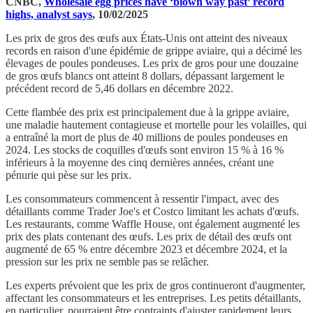
CNBC,
Wholesale egg prices have ‘blown way past’ record
highs, analyst says
, 10/02/2025
Les prix de gros des œufs aux États-Unis ont atteint des niveaux
records en raison d'une épidémie de grippe aviaire, qui a décimé les
élevages de poules pondeuses. Les prix de gros pour une douzaine
de gros œufs blancs ont atteint 8 dollars, dépassant largement le
précédent record de 5,46 dollars en décembre 2022.
Cette flambée des prix est principalement due à la grippe aviaire,
une maladie hautement contagieuse et mortelle pour les volailles, qui
a entraîné la mort de plus de 40 millions de poules pondeuses en
2024. Les stocks de coquilles d'œufs sont environ 15 % à 16 %
inférieurs à la moyenne des cinq dernières années, créant une
pénurie qui pèse sur les prix.
Les consommateurs commencent à ressentir l'impact, avec des
détaillants comme Trader Joe's et Costco limitant les achats d'œufs.
Les restaurants, comme Waffle House, ont également augmenté les
prix des plats contenant des œufs. Les prix de détail des œufs ont
augmenté de 65 % entre décembre 2023 et décembre 2024, et la
pression sur les prix ne semble pas se relâcher.
Les experts prévoient que les prix de gros continueront d'augmenter,
affectant les consommateurs et les entreprises. Les petits détaillants,
en particulier, pourraient être contraints d'ajuster rapidement leurs