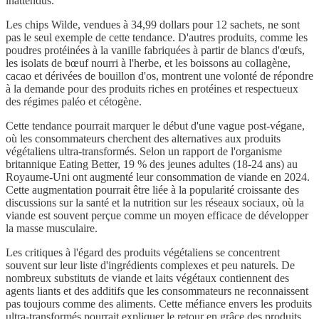
inattendus.
Les chips Wilde, vendues à 34,99 dollars pour 12 sachets, ne sont
pas le seul exemple de cette tendance. D'autres produits, comme les
poudres protéinées à la vanille fabriquées à partir de blancs d'œufs,
les isolats de bœuf nourri à l'herbe, et les boissons au collagène,
cacao et dérivées de bouillon d'os, montrent une volonté de répondre
à la demande pour des produits riches en protéines et respectueux
des régimes paléo et cétogène.
Cette tendance pourrait marquer le début d'une vague post-végane,
où les consommateurs cherchent des alternatives aux produits
végétaliens ultra-transformés. Selon un rapport de l'organisme
britannique Eating Better, 19 % des jeunes adultes (18-24 ans) au
Royaume-Uni ont augmenté leur consommation de viande en 2024.
Cette augmentation pourrait être liée à la popularité croissante des
discussions sur la santé et la nutrition sur les réseaux sociaux, où la
viande est souvent perçue comme un moyen efficace de développer
la masse musculaire.
Les critiques à l'égard des produits végétaliens se concentrent
souvent sur leur liste d'ingrédients complexes et peu naturels. De
nombreux substituts de viande et laits végétaux contiennent des
agents liants et des additifs que les consommateurs ne reconnaissent
pas toujours comme des aliments. Cette méfiance envers les produits
ultra-transformés pourrait expliquer le retour en grâce des produits