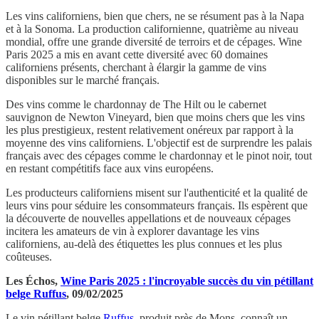
Les vins californiens, bien que chers, ne se résument pas à la Napa
et à la Sonoma. La production californienne, quatrième au niveau
mondial, offre une grande diversité de terroirs et de cépages. Wine
Paris 2025 a mis en avant cette diversité avec 60 domaines
californiens présents, cherchant à élargir la gamme de vins
disponibles sur le marché français.
Des vins comme le chardonnay de The Hilt ou le cabernet
sauvignon de Newton Vineyard, bien que moins chers que les vins
les plus prestigieux, restent relativement onéreux par rapport à la
moyenne des vins californiens. L'objectif est de surprendre les palais
français avec des cépages comme le chardonnay et le pinot noir, tout
en restant compétitifs face aux vins européens.
Les producteurs californiens misent sur l'authenticité et la qualité de
leurs vins pour séduire les consommateurs français. Ils espèrent que
la découverte de nouvelles appellations et de nouveaux cépages
incitera les amateurs de vin à explorer davantage les vins
californiens, au-delà des étiquettes les plus connues et les plus
coûteuses.
Les Échos,
Wine Paris 2025 : l'incroyable succès du vin pétillant
belge Ruffus
, 09/02/2025
Le vin pétillant belge
Ruffus
, produit près de Mons, connaît un