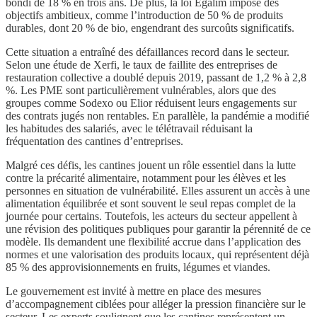
bondi de 18 % en trois ans. De plus, la loi Egalim impose des
objectifs ambitieux, comme l’introduction de 50 % de produits
durables, dont 20 % de bio, engendrant des surcoûts significatifs.
Cette situation a entraîné des défaillances record dans le secteur.
Selon une étude de Xerfi, le taux de faillite des entreprises de
restauration collective a doublé depuis 2019, passant de 1,2 % à 2,8
%. Les PME sont particulièrement vulnérables, alors que des
groupes comme Sodexo ou Elior réduisent leurs engagements sur
des contrats jugés non rentables. En parallèle, la pandémie a modifié
les habitudes des salariés, avec le télétravail réduisant la
fréquentation des cantines d’entreprises.
Malgré ces défis, les cantines jouent un rôle essentiel dans la lutte
contre la précarité alimentaire, notamment pour les élèves et les
personnes en situation de vulnérabilité. Elles assurent un accès à une
alimentation équilibrée et sont souvent le seul repas complet de la
journée pour certains. Toutefois, les acteurs du secteur appellent à
une révision des politiques publiques pour garantir la pérennité de ce
modèle. Ils demandent une flexibilité accrue dans l’application des
normes et une valorisation des produits locaux, qui représentent déjà
85 % des approvisionnements en fruits, légumes et viandes.
Le gouvernement est invité à mettre en place des mesures
d’accompagnement ciblées pour alléger la pression financière sur le
secteur. Les experts soulignent que les cantines représentent un