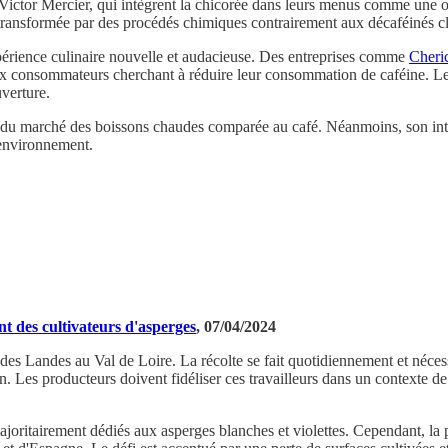
ictor Mercier, qui intègrent la chicorée dans leurs menus comme une o
e transformée par des procédés chimiques contrairement aux décaféinés c
périence culinaire nouvelle et audacieuse. Des entreprises comme
Cheri
x consommateurs cherchant à réduire leur consommation de caféine. Les 
verture.
rt du marché des boissons chaudes comparée au café. Néanmoins, son inté
'environnement.
t des cultivateurs d'asperges
, 07/04/2024
s des Landes au Val de Loire. La récolte se fait quotidiennement et néc
. Les producteurs doivent fidéliser ces travailleurs dans un contexte d
ajoritairement dédiés aux asperges blanches et violettes. Cependant, la p