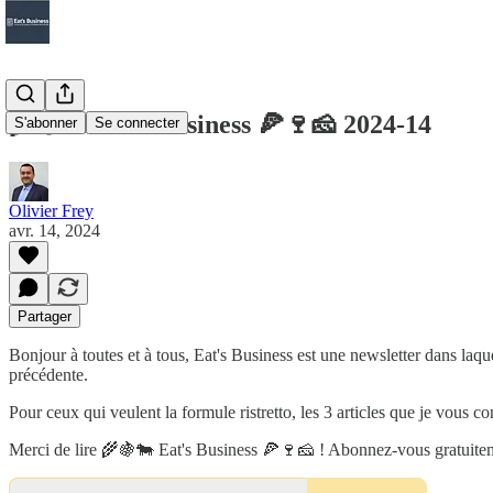
🌾🍇🐄 Eat's business 🍕🍷🧀 2024-14
S'abonner
Se connecter
Olivier Frey
avr. 14, 2024
Partager
Bonjour à toutes et à tous, Eat's Business est une newsletter dans laq
précédente.
Pour ceux qui veulent la formule ristretto, les 3 articles que je vous con
Merci de lire 🌾🍇🐄 Eat's Business 🍕🍷🧀 ! Abonnez-vous gratuitem