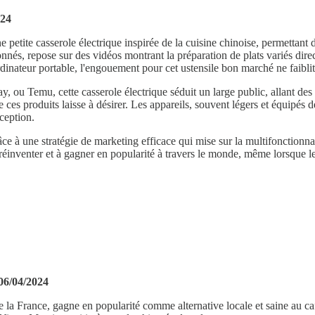
024
 une petite casserole électrique inspirée de la cuisine chinoise, permetta
nnés, repose sur des vidéos montrant la préparation de plats variés direc
ordinateur portable, l'engouement pour cet ustensile bon marché ne faiblit
y, ou Temu, cette casserole électrique séduit un large public, allant des
 ces produits laisse à désirer. Les appareils, souvent légers et équipés 
nception.
âce à une stratégie de marketing efficace qui mise sur la multifonctionnali
nventer et à gagner en popularité à travers le monde, même lorsque leur 
 06/04/2024
e la France, gagne en popularité comme alternative locale et saine au c