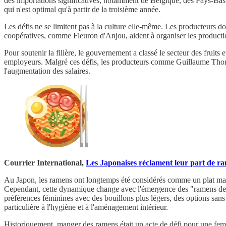
des importations significatives, notamment de Belgique, des Pays-Bas et
qui n'est optimal qu'à partir de la troisième année.
Les défis ne se limitent pas à la culture elle-même. Les producteurs d
coopératives, comme Fleuron d'Anjou, aident à organiser les productions
Pour soutenir la filière, le gouvernement a classé le secteur des fruits 
employeurs. Malgré ces défis, les producteurs comme Guillaume Thomas r
l'augmentation des salaires.
Courrier International,
Les Japonaises réclament leur part de r
Au Japon, les ramens ont longtemps été considérés comme un plat mascu
Cependant, cette dynamique change avec l'émergence des "ramens de f
préférences féminines avec des bouillons plus légers, des options sans 
particulière à l'hygiène et à l'aménagement intérieur.
Historiquement, manger des ramens était un acte de défi pour une fem