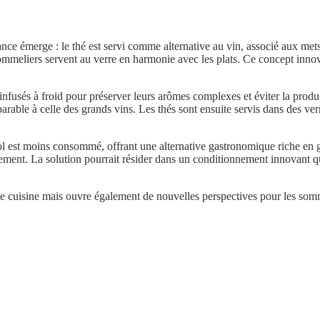
e émerge : le thé est servi comme alternative au vin, associé aux mets 
ommeliers servent au verre en harmonie avec les plats. Ce concept innov
 infusés à froid pour préserver leurs arômes complexes et éviter la prod
rable à celle des grands vins. Les thés sont ensuite servis dans des ver
cool est moins consommé, offrant une alternative gastronomique riche en
ement. La solution pourrait résider dans un conditionnement innovant qu
te cuisine mais ouvre également de nouvelles perspectives pour les sommel