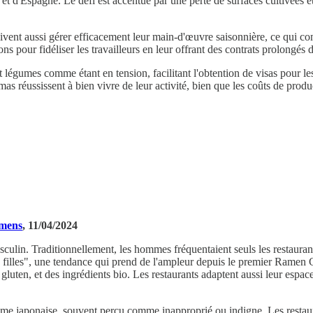
 d'Espagne. Le défi est accentué par une perte de surfaces cultivées et p
oivent aussi gérer efficacement leur main-d'œuvre saisonnière, ce qui co
 pour fidéliser les travailleurs en leur offrant des contrats prolongés d
et légumes comme étant en tension, facilitant l'obtention de visas pour les
éussissent à bien vivre de leur activité, bien que les coûts de producti
amens
, 11/04/2024
lin. Traditionnellement, les hommes fréquentaient seuls les restaurant
illes", une tendance qui prend de l'ampleur depuis le premier Ramen 
gluten, et des ingrédients bio. Les restaurants adaptent aussi leur espac
me japonaise, souvent perçu comme inapproprié ou indigne. Les restaura