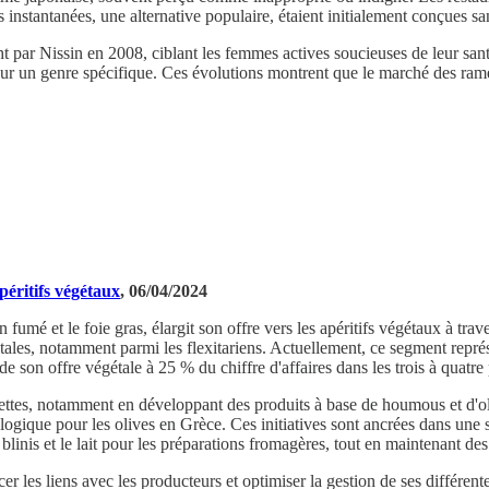
instantanées, une alternative populaire, étaient initialement conçues sa
par Nissin en 2008, ciblant les femmes actives soucieuses de leur san
ur un genre spécifique. Ces évolutions montrent que le marché des ramen
péritifs végétaux
, 06/04/2024
 fumé et le foie gras, élargit son offre vers les apéritifs végétaux à tr
les, notamment parmi les flexitariens. Actuellement, ce segment représe
 de son offre végétale à 25 % du chiffre d'affaires dans les trois à quatr
recettes, notamment en développant des produits à base de houmous et d'
ologique pour les olives en Grèce. Ces initiatives sont ancrées dans une 
 blinis et le lait pour les préparations fromagères, tout en maintenant de
er les liens avec les producteurs et optimiser la gestion de ses différent