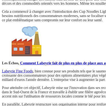
décors et des commodités orientés vers les hommes. Même les nouilles 
Cela a commencé à changer avec l'introduction des Cup Noodles Light 
besoins nutritionnels des consommateurs modernes, sans se focaliser s
ce plat emblématique sans compromis sur leur confort ou leur santé.
Les Échos,
Comment Labeyrie fait de plus en plus de place aux a
Labeyrie Fine Foods
, bien connue pour ses produits tels que le saumon
croissante des consommateurs pour des options alimentaires plus végéta
milliard d'euros l'année dernière. L'entreprise vise à augmenter la part
Pour atteindre cet objectif, Labeyrie mise sur l'innovation dans ses 
dans le Sud-Ouest de la France et travaille à établir une filière agroéc
accent mis sur l'utilisation de ressources locales comme le blé pour les
En parallèle, Labeyrie restructure son organisation interne pour renforc