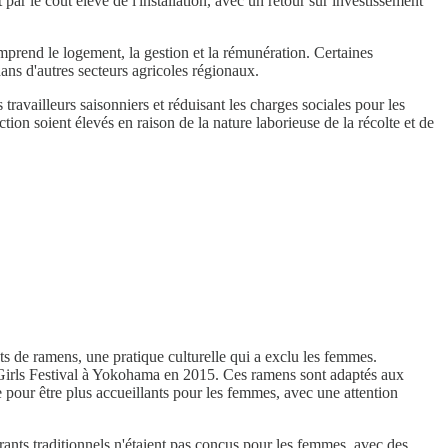
ar le coût élevé de l'installation, avec un retour sur investissement
mprend le logement, la gestion et la rémunération. Certaines
ans d'autres secteurs agricoles régionaux.
 travailleurs saisonniers et réduisant les charges sociales pour les
on soient élevés en raison de la nature laborieuse de la récolte et de
s de ramens, une pratique culturelle qui a exclu les femmes.
Girls Festival à Yokohama en 2015. Ces ramens sont adaptés aux
e pour être plus accueillants pour les femmes, avec une attention
nts traditionnels n'étaient pas conçus pour les femmes, avec des