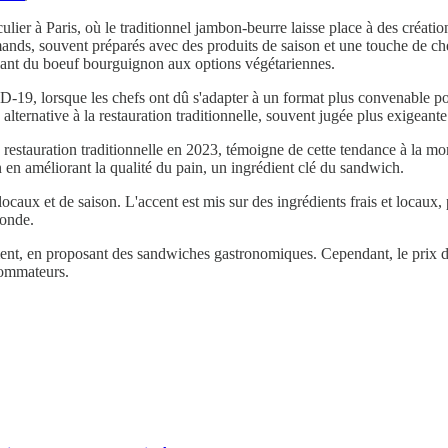
iculier à Paris, où le traditionnel jambon-beurre laisse place à des créa
rmands, souvent préparés avec des produits de saison et une touche de 
llant du boeuf bourguignon aux options végétariennes.
9, lorsque les chefs ont dû s'adapter à un format plus convenable pou
lternative à la restauration traditionnelle, souvent jugée plus exigeante 
la restauration traditionnelle en 2023, témoigne de cette tendance à 
n en améliorant la qualité du pain, un ingrédient clé du sandwich.
aux et de saison. L'accent est mis sur des ingrédients frais et locaux, 
monde.
egment, en proposant des sandwiches gastronomiques. Cependant, le prix
sommateurs.