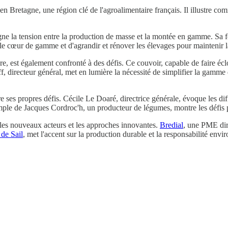
en Bretagne, une région clé de l'agroalimentaire français. Il illustre co
uligne la tension entre la production de masse et la montée en gamme. S
r le cœur de gamme et d'agrandir et rénover les élevages pour maintenir l
re, est également confronté à des défis. Ce couvoir, capable de faire éclo
uff, directeur général, met en lumière la nécessité de simplifier la gamme
es propres défis. Cécile Le Doaré, directrice générale, évoque les diffic
ple de Jacques Cordroc'h, un producteur de légumes, montre les défis pr
 les nouveaux acteurs et les approches innovantes.
Bredial
, une PME diri
 de Sail
, met l'accent sur la production durable et la responsabilité envir