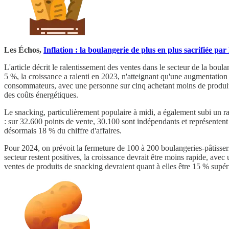
Les Échos,
Inflation : la boulangerie de plus en plus sacrifiée par
L'article décrit le ralentissement des ventes dans le secteur de la b
5 %, la croissance a ralenti en 2023, n'atteignant qu'une augmentation
consommateurs, avec une personne sur cinq achetant moins de produits 
des coûts énergétiques.
Le snacking, particulièrement populaire à midi, a également subi un ral
: sur 32.600 points de vente, 30.100 sont indépendants et représentent
désormais 18 % du chiffre d'affaires.
Pour 2024, on prévoit la fermeture de 100 à 200 boulangeries-pâtisseri
secteur restent positives, la croissance devrait être moins rapide, ave
ventes de produits de snacking devraient quant à elles être 15 % supér