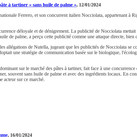
te à tartiner « sans huile de palme »
, 12/01/2024
ltinationale Ferrero, et son concurrent italien Nocciolata, appartenant à 
currence déloyale et de dénigrement. La publicité de Nocciolata mettait 
'huile de palme, a perçu cette publicité comme une attaque directe, bien 
les allégations de Nutella, jugeant que les publicités de Nocciolata se co
optait une stratégie de communication basée sur le biologique, l'écologi
is dominant sur le marché des pâtes à tartiner, fait face à une concurren
tiner, souvent sans huile de palme et avec des ingrédients locaux. En c
e acteur sur ce marché.
amme
, 16/01/2024