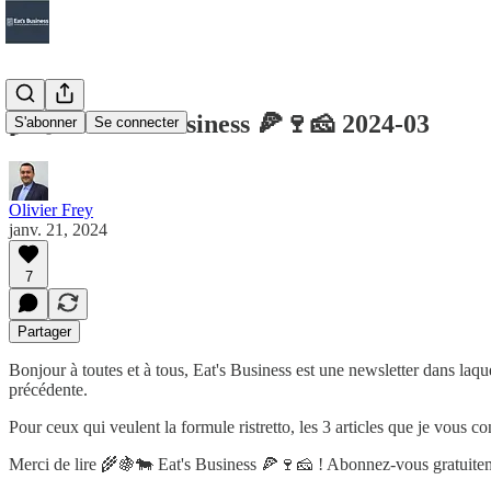
🌾🍇🐄 Eat's business 🍕🍷🧀 2024-03
S'abonner
Se connecter
Olivier Frey
janv. 21, 2024
7
Partager
Bonjour à toutes et à tous, Eat's Business est une newsletter dans laq
précédente.
Pour ceux qui veulent la formule ristretto, les 3 articles que je vous con
Merci de lire 🌾🍇🐄 Eat's Business 🍕🍷🧀 ! Abonnez-vous gratuitem