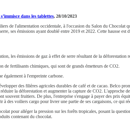
s’immisce dans les tablettes
, 28/10/2023
liers de l'alimentation occidentale, à l'occasion du Salon du Chocolat qui
e serre, ses émissions ayant doublé entre 2019 et 2022. Cette hausse es
ation, les émissions de gaz à effet de serre résultant de la déforestatio
tion de fertilisants chimiques, qui sont de grands émetteurs de CO2.
bue également à l'empreinte carbone.
développer des filières agricoles durables de café et de cacao. Belco prom
 réduire la déforestation et augmenter la capture de CO2. L'approche d
t souvent fruitiers. De plus, l'entreprise s'engage à payer des prix équi
r à des voiliers cargo pour livrer une partie de ses cargaisons, ce qui 
colat pour alléger la pression sur les forêts tropicales, posant la questi
duits contenant du chocolat.