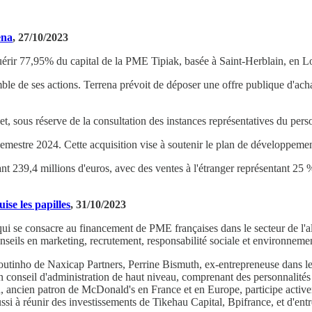
ena
, 27/10/2023
érir 77,95% du capital de la PME Tipiak, basée à Saint-Herblain, en Lo
mble de ses actions. Terrena prévoit de déposer une offre publique d'achat
et, sous réserve de la consultation des instances représentatives du pers
emestre 2024. Cette acquisition vise à soutenir le plan de développement
 239,4 millions d'euros, avec des ventes à l'étranger représentant 25 % d
ise les papilles
, 31/10/2023
qui se consacre au financement de PME françaises dans le secteur de l'ali
conseils en marketing, recrutement, responsabilité sociale et environneme
tinho de Naxicap Partners, Perrine Bismuth, ex-entrepreneuse dans le 
 conseil d'administration de haut niveau, comprenant des personnalités
, ancien patron de McDonald's en France et en Europe, participe active
i à réunir des investissements de Tikehau Capital, Bpifrance, et d'entre