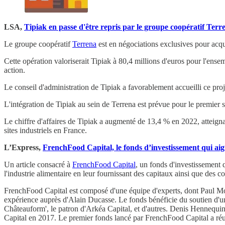
LSA,
Tipiak en passe d'être repris par le groupe coopératif Terr
Le groupe coopératif
Terrena
est en négociations exclusives pour acqu
Cette opération valoriserait Tipiak à 80,4 millions d'euros pour l'ense
action.
Le conseil d'administration de Tipiak a favorablement accueilli ce proj
L'intégration de Tipiak au sein de Terrena est prévue pour le premier s
Le chiffre d'affaires de Tipiak a augmenté de 13,4 % en 2022, atteignant
sites industriels en France.
L’Express,
FrenchFood Capital, le fonds d’investissement qui aigu
Un article consacré à
FrenchFood Capital
, un fonds d'investissement 
l'industrie alimentaire en leur fournissant des capitaux ainsi que des 
FrenchFood Capital est composé d'une équipe d'experts, dont Paul Mou
expérience auprès d'Alain Ducasse. Le fonds bénéficie du soutien d'un
Châteauform', le patron d'Arkéa Capital, et d'autres. Denis Hennequin
Capital en 2017. Le premier fonds lancé par FrenchFood Capital a réuss