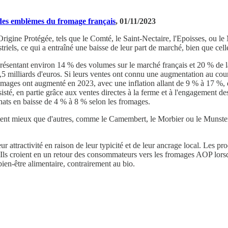
 des emblèmes du fromage français
, 01/11/2023
Origine Protégée, tels que le Comté, le Saint-Nectaire, l'Epoisses, ou le
iels, ce qui a entraîné une baisse de leur part de marché, bien que cell
présentant environ 14 % des volumes sur le marché français et 20 % de
 milliards d'euros. Si leurs ventes ont connu une augmentation au cours
 fromages ont augmenté en 2023, avec une inflation allant de 9 % à 17 %
ésisté, en partie grâce aux ventes directes à la ferme et à l'engagement d
ats en baisse de 4 % à 8 % selon les fromages.
tent mieux que d'autres, comme le Camembert, le Morbier ou le Munster.
ttractivité en raison de leur typicité et de leur ancrage local. Les pro
on. Ils croient en un retour des consommateurs vers les fromages AOP lor
ien-être alimentaire, contrairement au bio.