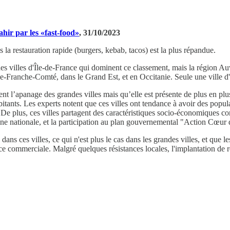
vahir par les «fast-food»
, 31/10/2023
s la restauration rapide (burgers, kebab, tacos) est la plus répandue.
ndes villes d'Île-de-France qui dominent ce classement, mais la région A
e-Franche-Comté, dans le Grand Est, et en Occitanie. Seule une ville d'
ent l’apanage des grandes villes mais qu’elle est présente de plus en plu
ants. Les experts notent que ces villes ont tendance à avoir des popula
De plus, ces villes partagent des caractéristiques socio-économiques c
ne nationale, et la participation au plan gouvernemental "Action Cœur de v
ns ces villes, ce qui n'est plus le cas dans les grandes villes, et que le
ance commerciale. Malgré quelques résistances locales, l'implantation de 