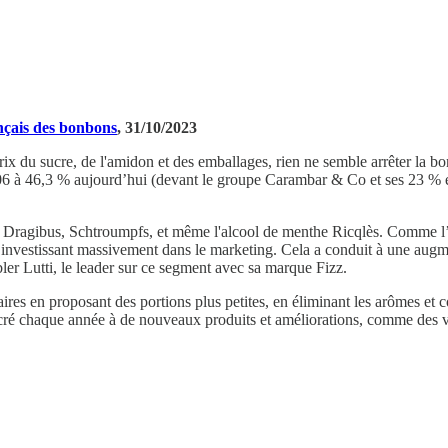
nçais des bonbons
, 31/10/2023
prix du sucre, de l'amidon et des emballages, rien ne semble arrêter la
006 à 46,3 % aujourd’hui (devant le groupe Carambar & Co et ses 23 % 
da, Dragibus, Schtroumpfs, et même l'alcool de menthe Ricqlès. Comme l
en investissant massivement dans le marketing. Cela a conduit à une augme
bler Lutti, le leader sur ce segment avec sa marque Fizz.
s en proposant des portions plus petites, en éliminant les arômes et colo
sacré chaque année à de nouveaux produits et améliorations, comme des v