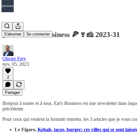
🌾🍇🐄 Eat's business 🍕🍷🧀 2023-31
S'abonner
Se connecter
Olivier Frey
nov. 05, 2023
2
Partager
Bonjour à toutes et à tous, Eat's Business est une newsletter dans laq
précédente.
Pour ceux qui veulent la formule ristretto, les 3 articles que je vous con
Le Figaro,
Kebab, tacos, burger: ces villes qui se sont laiss