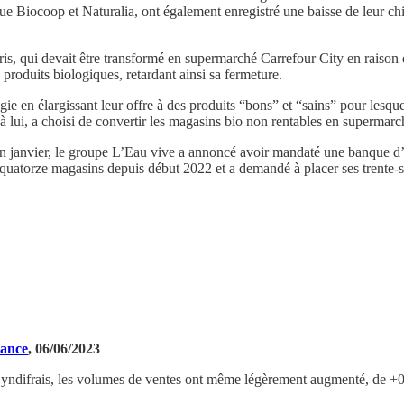
 Biocoop et Naturalia, ont également enregistré une baisse de leur chiff
s, qui devait être transformé en supermarché Carrefour City en raison de
 produits biologiques, retardant ainsi sa fermeture.
ie en élargissant leur offre à des produits “bons” et “sains” pour lesque
 lui, a choisi de convertir les magasins bio non rentables en supermarc
En janvier, le groupe L’Eau vive a annoncé avoir mandaté une banque d’aff
é quatorze magasins depuis début 2022 et a demandé à placer ses trente-s
rance
, 06/06/2023
 Syndifrais, les volumes de ventes ont même légèrement augmenté, de +0