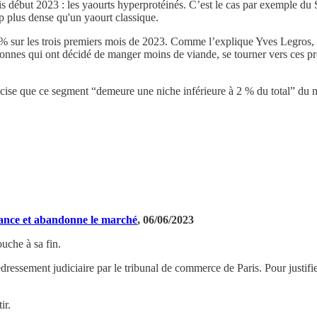
 début 2023 : les yaourts hyperprotéinés. C’est le cas par exemple du Sk
p plus dense qu'un yaourt classique.
% sur les trois premiers mois de 2023. Comme l’explique Yves Legros, d
rsonnes qui ont décidé de manger moins de viande, se tourner vers ces pr
récise que ce segment “demeure une niche inférieure à 2 % du total” du 
France et abandonne le marché
, 06/06/2023
uche à sa fin.
redressement judiciaire par le tribunal de commerce de Paris. Pour justif
ir.