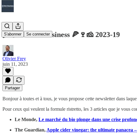
🌾🍇🐄 Eat's business 🍕🍷🧀 2023-19
S'abonner
Se connecter
Olivier Frey
juin 11, 2023
Partager
Bonjour à toutes et à tous, je vous propose cette newsletter dans laqu
Pour ceux qui veulent la formule ristretto, les 3 articles que je vous con
Le Monde,
Le marché du bio plonge dans une crise profon
The Guardian,
Apple cider vinegar: the ultimate panacea 