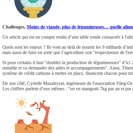
Challenges,
Moins de viande, plus de légumineuses… quelle alim
Un article qui est un compte rendu d’une table ronde consacrée à l'
Quels sont les enjeux ? Ils vont au delà de nourrir les 9 milliards d’i
mais aussi de faire en sorte que l’agriculture soit “respectueuse de l'
Si pour certains il faut “doubler la production de légumineuses” d’ici 2
rentable et va demander des aides et accompagnements”. Ainsi, Thierr
système de crédit carbone à mettre en place, financent chacun pour trois
De son côté, Cyrielle Mazaleyrat, ingénieure de l'association Fileg-O
Les chiffres parlent d’eux mêmes : “on en mangeait 7kg par an et par 