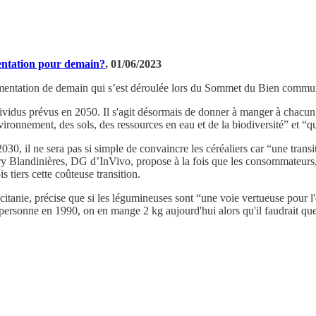
entation pour demain?
, 01/06/2023
alimentation de demain qui s’est déroulée lors du Sommet du Bien comm
ndividus prévus en 2050. Il s'agit désormais de donner à manger à chacun 
environnement, des sols, des ressources en eau et de la biodiversité” et “
030, il ne sera pas si simple de convaincre les céréaliers car “une transi
y Blandinières, DG d’InVivo, propose à la fois que les consommateurs, 
 tiers cette coûteuse transition.
ccitanie, précise que si les légumineuses sont “une voie vertueuse pou
personne en 1990, on en mange 2 kg aujourd'hui alors qu'il faudrait que