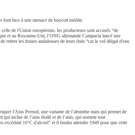
es font face à une menace de boycott inédite.
e celle de l'Union européenne, les producteurs sont accusés “de
lemagne et au Royaume-Uni, l’ONG allemande Campacta lancé une
etirer les fraises andalouses de leurs étals “car le vol illégal d'eau
abriquer l'Anis Pernod, une variante de l’absinthe mais qui permet de
t qui inclue de l’anis étoilé et de l’anis, qui nomme tout
ns excédant 16°C d'alcool” et il faudra attendre 1949 pour que cette