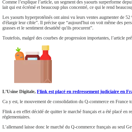
Comme l’explique l’article, un segment des yaourts surperforme depuis
lait qui est écrémé et beaucoup plus concentré, ce qui le rend beaucou
Les yaourts hyperprotéinés ont ainsi vu leurs ventes augmenter de 52 
d'élargir leur cible”. Il précise que “aujourd'hui on voit même des pe
grasses et le sentiment desatiété qu'ils procurent”.
Toutefois, malgré des courbes de progression importantes, l’article p
L’Usine Digitale,
Flink est placé en redressement judiciaire en 
Ca y est, le mouvement de consolidation du Q-commerce en France to
Flink a en effet décidé de quitter le marché français et a été placé en 
réglementaires.
L’allemand laisse donc le marché du Q-commerce français au seul Get