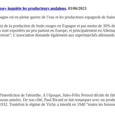
esse» inquiète les producteurs andalous
, 03/06/2023
agne est en pleine guerre de l’eau et les producteurs espagnols de frais
98%) de la production de fruits rouges en Espagne et pas moins de 30% d
es sont exportées un peu partout en Europe, et principalement en Al
eresse”. L'association demande également aux supermarchés allemands de r
l'interdiction de l'absinthe. A l’époque, Jules-Félix Pernod décide de f
boissons anisées. De son côté, Paul Ricard se fait remarquer avec un produi
1932. Toutefois le régime de Vichy a interdit en 1940 “toutes les boisso