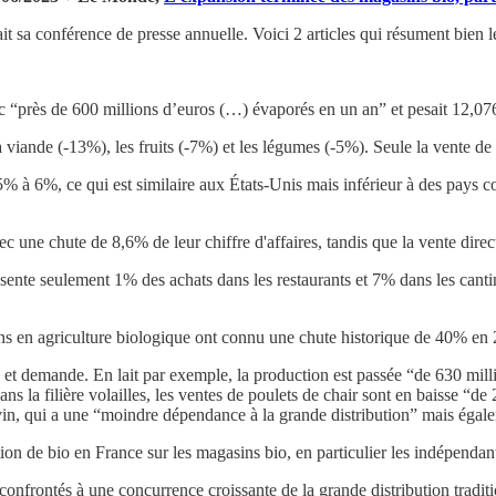
sa conférence de presse annuelle. Voici 2 articles qui résument bien le 
c “près de 600 millions d’euros (…) évaporés en un an” et pesait 12,076
a viande (-13%), les fruits (-7%) et les légumes (-5%). Seule la vente d
,5% à 6%, ce qui est similaire aux États-Unis mais inférieur à des pay
vec une chute de 8,6% de leur chiffre d'affaires, tandis que la vente dir
ente seulement 1% des achats dans les restaurants et 7% dans les cantine
ons en agriculture biologique ont connu une chute historique de 40% en
e et demande. En lait par exemple, la production est passée “de 630 million
ans la filière volailles, les ventes de poulets de chair sont en baisse “
e vin, qui a une “moindre dépendance à la grande distribution” mais égale
n de bio en France sur les magasins bio, en particulier les indépendants
onfrontés à une concurrence croissante de la grande distribution traditi