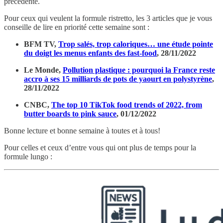
précédente.
Pour ceux qui veulent la formule ristretto, les 3 articles que je vous
conseille de lire en priorité cette semaine sont :
BFM TV,
Trop salés, trop caloriques… une étude pointe
du doigt les menus enfants des fast-food
, 28/11/2022
Le Monde,
Pollution plastique : pourquoi la France reste
accro à ses 15 milliards de pots de yaourt en polystyrène
,
28/11/2022
CNBC,
The top 10 TikTok food trends of 2022, from
butter boards to pink sauce
, 01/12/2022
Bonne lecture et bonne semaine à toutes et à tous!
Pour celles et ceux d’entre vous qui ont plus de temps pour la
formule lungo :