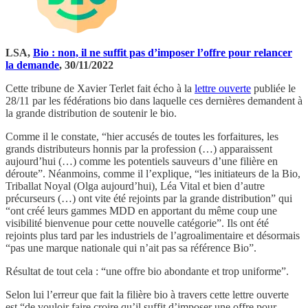
LSA,
Bio : non, il ne suffit pas d’imposer l’offre pour relancer
la demande
, 30/11/2022
Cette tribune de Xavier Terlet fait écho à la
lettre ouverte
publiée le
28/11 par les fédérations bio dans laquelle ces dernières demandent à
la grande distribution de soutenir le bio.
Comme il le constate, “hier accusés de toutes les forfaitures, les
grands distributeurs honnis par la profession (…) apparaissent
aujourd’hui (…) comme les potentiels sauveurs d’une filière en
déroute”. Néanmoins, comme il l’explique, “les initiateurs de la Bio,
Triballat Noyal (Olga aujourd’hui), Léa Vital et bien d’autre
précurseurs (…) ont vite été rejoints par la grande distribution” qui
“ont créé leurs gammes MDD en apportant du même coup une
visibilité bienvenue pour cette nouvelle catégorie”. Ils ont été
rejoints plus tard par les industriels de l’agroalimentaire et désormais
“pas une marque nationale qui n’ait pas sa référence Bio”.
Résultat de tout cela : “une offre bio abondante et trop uniforme”.
Selon lui l’erreur que fait la filière bio à travers cette lettre ouverte
est “de vouloir faire croire qu’il suffit d’imposer une offre pour