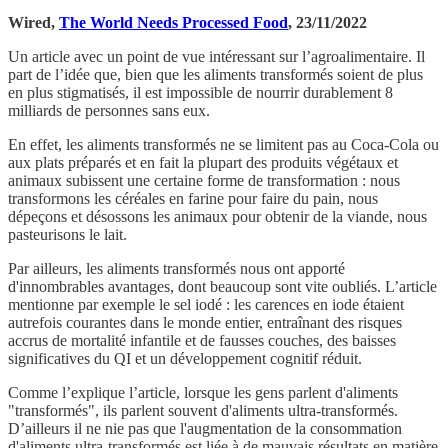
Wired,
The World Needs Processed Food
, 23/11/2022
Un article avec un point de vue intéressant sur l’agroalimentaire. Il
part de l’idée que, bien que les aliments transformés soient de plus
en plus stigmatisés, il est impossible de nourrir durablement 8
milliards de personnes sans eux.
En effet, les aliments transformés ne se limitent pas au Coca-Cola ou
aux plats préparés et en fait la plupart des produits végétaux et
animaux subissent une certaine forme de transformation : nous
transformons les céréales en farine pour faire du pain, nous
dépeçons et désossons les animaux pour obtenir de la viande, nous
pasteurisons le lait.
Par ailleurs, les aliments transformés nous ont apporté
d'innombrables avantages, dont beaucoup sont vite oubliés. L’article
mentionne par exemple le sel iodé : les carences en iode étaient
autrefois courantes dans le monde entier, entraînant des risques
accrus de mortalité infantile et de fausses couches, des baisses
significatives du QI et un développement cognitif réduit.
Comme l’explique l’article, lorsque les gens parlent d'aliments
"transformés", ils parlent souvent d'aliments ultra-transformés.
D’ailleurs il ne nie pas que l'augmentation de la consommation
d'aliments ultra-transformés est liée à de mauvais résultats en matière