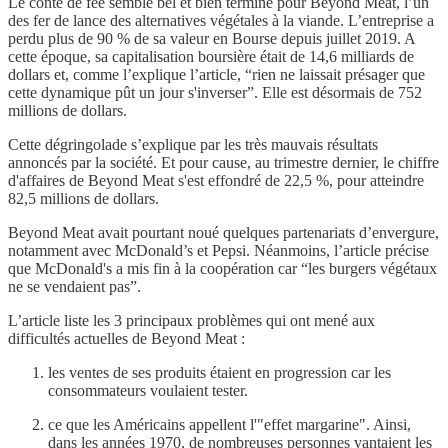
Le conte de fée semble bel et bien terminé pour Beyond Meat, l’un
des fer de lance des alternatives végétales à la viande. L’entreprise a
perdu plus de 90 % de sa valeur en Bourse depuis juillet 2019. A
cette époque, sa capitalisation boursière était de 14,6 milliards de
dollars et, comme l’explique l’article, “rien ne laissait présager que
cette dynamique pût un jour s'inverser”. Elle est désormais de 752
millions de dollars.
Cette dégringolade s’explique par les très mauvais résultats
annoncés par la société. Et pour cause, au trimestre dernier, le chiffre
d'affaires de Beyond Meat s'est effondré de 22,5 %, pour atteindre
82,5 millions de dollars.
Beyond Meat avait pourtant noué quelques partenariats d’envergure,
notamment avec McDonald’s et Pepsi. Néanmoins, l’article précise
que McDonald's a mis fin à la coopération car “les burgers végétaux
ne se vendaient pas”.
L’article liste les 3 principaux problèmes qui ont mené aux
difficultés actuelles de Beyond Meat :
les ventes de ses produits étaient en progression car les
consommateurs voulaient tester.
ce que les Américains appellent l'"effet margarine". Ainsi,
dans les années 1970, de nombreuses personnes vantaient les