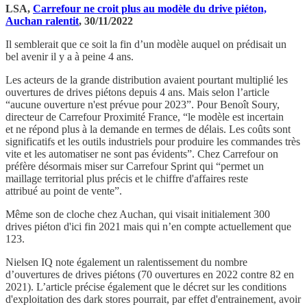
LSA,
Carrefour ne croit plus au modèle du drive piéton,
Auchan ralentit
, 30/11/2022
Il semblerait que ce soit la fin d’un modèle auquel on prédisait un
bel avenir il y a à peine 4 ans.
Les acteurs de la grande distribution avaient pourtant multiplié les
ouvertures de drives piétons depuis 4 ans. Mais selon l’article
“aucune ouverture n'est prévue pour 2023”. Pour Benoît Soury,
directeur de Carrefour Proximité France, “le modèle est incertain
et ne répond plus à la demande en termes de délais. Les coûts sont
significatifs et les outils industriels pour produire les commandes très
vite et les automatiser ne sont pas évidents”. Chez Carrefour on
préfère désormais miser sur Carrefour Sprint qui “permet un
maillage territorial plus précis et le chiffre d'affaires reste
attribué au point de vente”.
Même son de cloche chez Auchan, qui visait initialement 300
drives piéton d'ici fin 2021 mais qui n’en compte actuellement que
123.
Nielsen IQ note également un ralentissement du nombre
d’ouvertures de drives piétons (70 ouvertures en 2022 contre 82 en
2021). L’article précise également que le décret sur les conditions
d'exploitation des dark stores pourrait, par effet d'entrainement, avoir