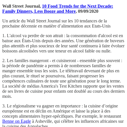
Wall Street Journal,
10 Food Trends for the Next Decade:
Family Dinners, Less Booze and More
, 09/09/2020
Un article du Wall Street Journal sur les 10 tendances de la
prochaine décennie en matière d’alimentation aux Etats-Unis
1. L'alcool va perdre de son attrait : la consommation d'alcool est en
baisse aux États-Unis depuis des années. Une génération de buveurs
plus attentifs et plus soucieux de leur santé continuera à faire évoluer
boissons alcoolisées vers une teneur en alcool faible ou nulle.
2. Les familles mangeront - et cuisineront - ensemble plus souvent :
la période de pandémie a permis à de nombreuses familles de
manger ensemble tous les soirs. Le télétravail devenant de plus en
plus courant, le rituel se poursuivra, faisant progresser les
compétences culinaires de toute une génération pour le long terme.
La société de médias America's Test Kitchen rapporte que les ventes
de ses livres de cuisine pour enfants ont doublé au cours des derniers
mois.
3. Le régionalisme va gagner en importance : la cuisine d’origine
européenne est en déclin en Amérique et laisse la place à des
concepts alimentaires hyper-spécifiques. Par exemple, le restaurant
Benne on Eagle
à Asheville, qui célèbre les influences africaines sur
la cuisine des Appalaches.