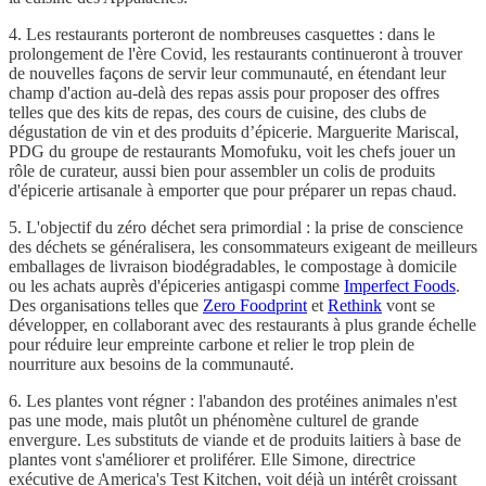
4. Les restaurants porteront de nombreuses casquettes : dans le
prolongement de l'ère Covid, les restaurants continueront à trouver
de nouvelles façons de servir leur communauté, en étendant leur
champ d'action au-delà des repas assis pour proposer des offres
telles que des kits de repas, des cours de cuisine, des clubs de
dégustation de vin et des produits d’épicerie. Marguerite Mariscal,
PDG du groupe de restaurants Momofuku, voit les chefs jouer un
rôle de curateur, aussi bien pour assembler un colis de produits
d'épicerie artisanale à emporter que pour préparer un repas chaud.
5. L'objectif du zéro déchet sera primordial : la prise de conscience
des déchets se généralisera, les consommateurs exigeant de meilleurs
emballages de livraison biodégradables, le compostage à domicile
ou les achats auprès d'épiceries antigaspi comme
Imperfect Foods
.
Des organisations telles que
Zero Foodprint
et
Rethink
vont se
développer, en collaborant avec des restaurants à plus grande échelle
pour réduire leur empreinte carbone et relier le trop plein de
nourriture aux besoins de la communauté.
6. Les plantes vont régner : l'abandon des protéines animales n'est
pas une mode, mais plutôt un phénomène culturel de grande
envergure. Les substituts de viande et de produits laitiers à base de
plantes vont s'améliorer et proliférer. Elle Simone, directrice
exécutive de America's Test Kitchen, voit déjà un intérêt croissant