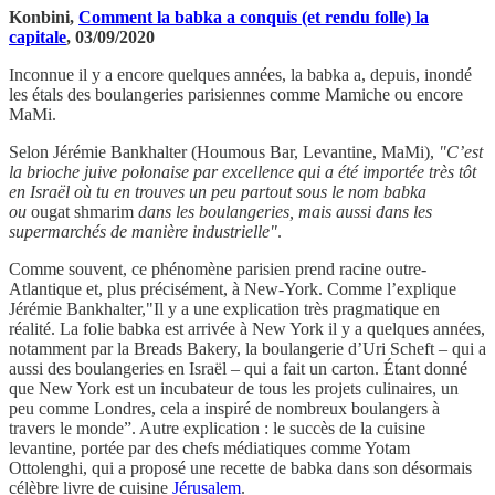
Konbini,
Comment la babka a conquis (et rendu folle) la
capitale
, 03/09/2020
Inconnue il y a encore quelques années, la babka a, depuis, inondé
les étals des boulangeries parisiennes comme Mamiche ou encore
MaMi.
Selon Jérémie Bankhalter (Houmous Bar, Levantine, MaMi),
"C’est
la brioche juive polonaise par excellence qui a été importée très tôt
en Israël où tu en trouves un peu partout sous le nom babka
ou
ougat shmarim
dans les boulangeries, mais aussi dans les
supermarchés de manière industrielle"
.
Comme souvent, ce phénomène parisien prend racine outre-
Atlantique et, plus précisément, à New-York. Comme l’explique
Jérémie Bankhalter,"Il y a une explication très pragmatique en
réalité. La folie babka est arrivée à New York il y a quelques années,
notamment par la Breads Bakery, la boulangerie d’Uri Scheft – qui a
aussi des boulangeries en Israël – qui a fait un carton. Étant donné
que New York est un incubateur de tous les projets culinaires, un
peu comme Londres, cela a inspiré de nombreux boulangers à
travers le monde”. Autre explication : le succès de la cuisine
levantine, portée par des chefs médiatiques comme Yotam
Ottolenghi, qui a proposé une recette de babka dans son désormais
célèbre livre de cuisine
Jérusalem
.