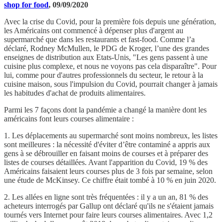
shop for food
, 09/09/2020
Avec la crise du Covid, pour la première fois depuis une génération,
les Américains ont commencé à dépenser plus d'argent au
supermarché que dans les restaurants et fast-food. Comme l’a
déclaré, Rodney McMullen, le PDG de Kroger, l’une des grandes
enseignes de distribution aux Etats-Unis, "Les gens passent à une
cuisine plus complexe, et nous ne voyons pas cela disparaître". Pour
lui, comme pour d'autres professionnels du secteur, le retour à la
cuisine maison, sous l'impulsion du Covid, pourrait changer à jamais
les habitudes d'achat de produits alimentaires.
Parmi les 7 façons dont la pandémie a changé la manière dont les
américains font leurs courses alimentaire :
1. Les déplacements au supermarché sont moins nombreux, les listes
sont meilleures : la nécessité d'éviter d’être contaminé a appris aux
gens à se débrouiller en faisant moins de courses et à préparer des
listes de courses détaillées. Avant l'apparition du Covid, 19 % des
Américains faisaient leurs courses plus de 3 fois par semaine, selon
une étude de McKinsey. Ce chiffre était tombé à 10 % en juin 2020.
2. Les allées en ligne sont très fréquentées : il y a un an, 81 % des
acheteurs interrogés par Gallup ont déclaré qu'ils ne s'étaient jamais
tournés vers Internet pour faire leurs courses alimentaires. Avec 1,2