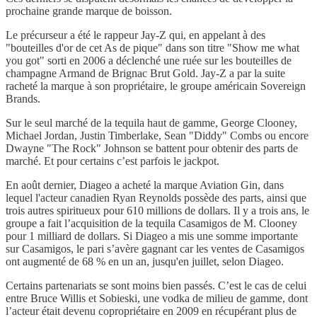
prochaine grande marque de boisson.
Le précurseur a été le rappeur Jay-Z qui, en appelant à des
"bouteilles d'or de cet As de pique" dans son titre "Show me what
you got" sorti en 2006 a déclenché une ruée sur les bouteilles de
champagne Armand de Brignac Brut Gold. Jay-Z a par la suite
racheté la marque à son propriétaire, le groupe américain Sovereign
Brands.
Sur le seul marché de la tequila haut de gamme, George Clooney,
Michael Jordan, Justin Timberlake, Sean "Diddy" Combs ou encore
Dwayne "The Rock" Johnson se battent pour obtenir des parts de
marché. Et pour certains c’est parfois le jackpot.
En août dernier, Diageo a acheté la marque Aviation Gin, dans
lequel l'acteur canadien Ryan Reynolds possède des parts, ainsi que
trois autres spiritueux pour 610 millions de dollars. Il y a trois ans, le
groupe a fait l’acquisition de la tequila Casamigos de M. Clooney
pour 1 milliard de dollars. Si Diageo a mis une somme importante
sur Casamigos, le pari s’avère gagnant car les ventes de Casamigos
ont augmenté de 68 % en un an, jusqu'en juillet, selon Diageo.
Certains partenariats se sont moins bien passés. C’est le cas de celui
entre Bruce Willis et Sobieski, une vodka de milieu de gamme, dont
l’acteur était devenu copropriétaire en 2009 en récupérant plus de