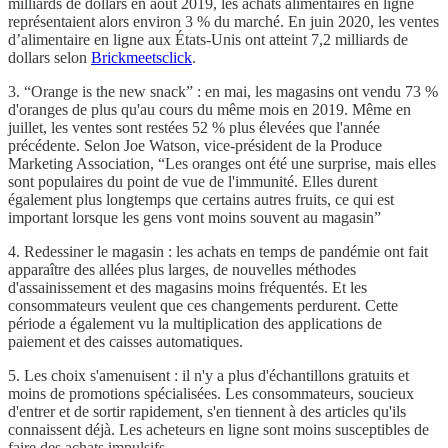
milliards de dollars en août 2019, les achats alimentaires en ligne
représentaient alors environ 3 % du marché. En juin 2020, les ventes
d’alimentaire en ligne aux États-Unis ont atteint 7,2 milliards de
dollars selon
Brickmeetsclick
.
3. “Orange is the new snack” : en mai, les magasins ont vendu 73 %
d'oranges de plus qu'au cours du même mois en 2019. Même en
juillet, les ventes sont restées 52 % plus élevées que l'année
précédente. Selon Joe Watson, vice-président de la Produce
Marketing Association, “Les oranges ont été une surprise, mais elles
sont populaires du point de vue de l'immunité. Elles durent
également plus longtemps que certains autres fruits, ce qui est
important lorsque les gens vont moins souvent au magasin”
4. Redessiner le magasin : les achats en temps de pandémie ont fait
apparaître des allées plus larges, de nouvelles méthodes
d'assainissement et des magasins moins fréquentés. Et les
consommateurs veulent que ces changements perdurent. Cette
période a également vu la multiplication des applications de
paiement et des caisses automatiques.
5. Les choix s'amenuisent : il n'y a plus d'échantillons gratuits et
moins de promotions spécialisées. Les consommateurs, soucieux
d'entrer et de sortir rapidement, s'en tiennent à des articles qu'ils
connaissent déjà. Les acheteurs en ligne sont moins susceptibles de
faire des achats impulsifs.