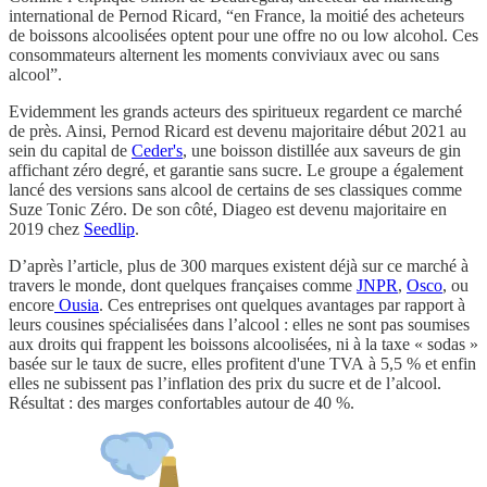
international de Pernod Ricard, “en France, la moitié des acheteurs
de boissons alcoolisées optent pour une offre no ou low alcohol. Ces
consommateurs alternent les moments conviviaux avec ou sans
alcool”.
Evidemment les grands acteurs des spiritueux regardent ce marché
de près. Ainsi, Pernod Ricard est devenu majoritaire début 2021 au
sein du capital de
Ceder's
, une boisson distillée aux saveurs de gin
affichant zéro degré, et garantie sans sucre. Le groupe a également
lancé des versions sans alcool de certains de ses classiques comme
Suze Tonic Zéro. De son côté, Diageo est devenu majoritaire en
2019 chez
Seedlip
.
D’après l’article, plus de 300 marques existent déjà sur ce marché à
travers le monde, dont quelques françaises comme
JNPR
,
Osco
, ou
encore
Ousia
. Ces entreprises ont quelques avantages par rapport à
leurs cousines spécialisées dans l’alcool : elles ne sont pas soumises
aux droits qui frappent les boissons alcoolisées, ni à la taxe « sodas »
basée sur le taux de sucre, elles profitent d'une TVA à 5,5 % et enfin
elles ne subissent pas l’inflation des prix du sucre et de l’alcool.
Résultat : des marges confortables autour de 40 %.