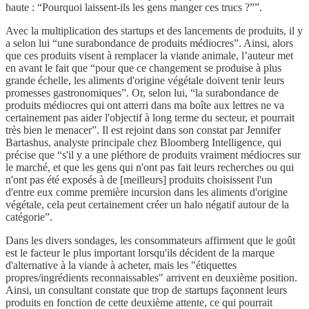
haute : “Pourquoi laissent-ils les gens manger ces trucs ?””.
Avec la multiplication des startups et des lancements de produits, il y
a selon lui “une surabondance de produits médiocres”. Ainsi, alors
que ces produits visent à remplacer la viande animale, l’auteur met
en avant le fait que “pour que ce changement se produise à plus
grande échelle, les aliments d'origine végétale doivent tenir leurs
promesses gastronomiques”. Or, selon lui, “la surabondance de
produits médiocres qui ont atterri dans ma boîte aux lettres ne va
certainement pas aider l'objectif à long terme du secteur, et pourrait
très bien le menacer”. Il est rejoint dans son constat par Jennifer
Bartashus, analyste principale chez Bloomberg Intelligence, qui
précise que “s'il y a une pléthore de produits vraiment médiocres sur
le marché, et que les gens qui n'ont pas fait leurs recherches ou qui
n'ont pas été exposés à de [meilleurs] produits choisissent l'un
d'entre eux comme première incursion dans les aliments d'origine
végétale, cela peut certainement créer un halo négatif autour de la
catégorie”.
Dans les divers sondages, les consommateurs affirment que le goût
est le facteur le plus important lorsqu'ils décident de la marque
d'alternative à la viande à acheter, mais les "étiquettes
propres/ingrédients reconnaissables" arrivent en deuxième position.
Ainsi, un consultant constate que trop de startups façonnent leurs
produits en fonction de cette deuxième attente, ce qui pourrait