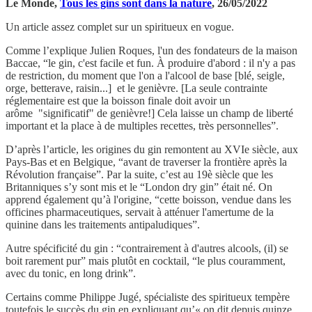
Le Monde,
Tous les gins sont dans la nature
, 26/05/2022
Un article assez complet sur un spiritueux en vogue.
Comme l’explique Julien Roques, l'un des fondateurs de la maison
Baccae, “le gin, c'est facile et fun. À produire d'abord : il n'y a pas
de restriction, du moment que l'on a l'alcool de base [blé, seigle,
orge, betterave, raisin...] et le genièvre. [La seule contrainte
réglementaire est que la boisson finale doit avoir un
arôme "significatif" de genièvre!] Cela laisse un champ de liberté
important et la place à de multiples recettes, très personnelles”.
D’après l’article, les origines du gin remontent au XVIe siècle, aux
Pays-Bas et en Belgique, “avant de traverser la frontière après la
Révolution française”. Par la suite, c’est au 19è siècle que les
Britanniques s’y sont mis et le “London dry gin” était né. On
apprend également qu’à l'origine, “cette boisson, vendue dans les
officines pharmaceutiques, servait à atténuer l'amertume de la
quinine dans les traitements antipaludiques”.
Autre spécificité du gin : “contrairement à d'autres alcools, (il) se
boit rarement pur” mais plutôt en cocktail, “le plus couramment,
avec du tonic, en long drink”.
Certains comme Philippe Jugé, spécialiste des spiritueux tempère
toutefois le succès du gin en expliquant qu’« on dit depuis quinze