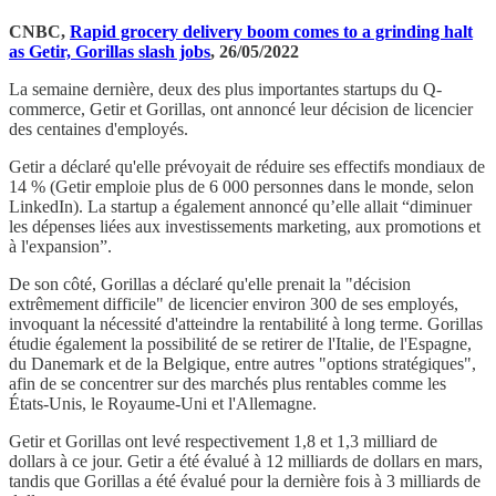
CNBC,
Rapid grocery delivery boom comes to a grinding halt
as Getir, Gorillas slash jobs
, 26/05/2022
La semaine dernière, deux des plus importantes startups du Q-
commerce, Getir et Gorillas, ont annoncé leur décision de licencier
des centaines d'employés.
Getir a déclaré qu'elle prévoyait de réduire ses effectifs mondiaux de
14 % (Getir emploie plus de 6 000 personnes dans le monde, selon
LinkedIn). La startup a également annoncé qu’elle allait “diminuer
les dépenses liées aux investissements marketing, aux promotions et
à l'expansion”.
De son côté, Gorillas a déclaré qu'elle prenait la "décision
extrêmement difficile" de licencier environ 300 de ses employés,
invoquant la nécessité d'atteindre la rentabilité à long terme. Gorillas
étudie également la possibilité de se retirer de l'Italie, de l'Espagne,
du Danemark et de la Belgique, entre autres "options stratégiques",
afin de se concentrer sur des marchés plus rentables comme les
États-Unis, le Royaume-Uni et l'Allemagne.
Getir et Gorillas ont levé respectivement 1,8 et 1,3 milliard de
dollars à ce jour. Getir a été évalué à 12 milliards de dollars en mars,
tandis que Gorillas a été évalué pour la dernière fois à 3 milliards de