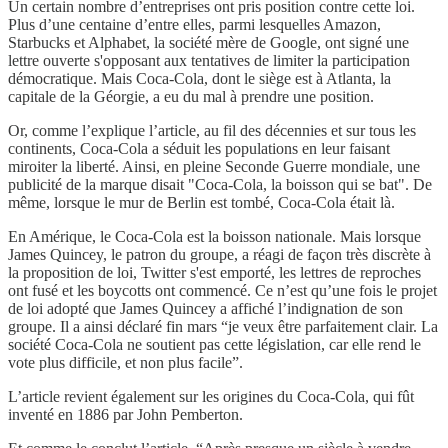
Un certain nombre d’entreprises ont pris position contre cette loi.
Plus d’une centaine d’entre elles, parmi lesquelles Amazon,
Starbucks et Alphabet, la société mère de Google, ont signé une
lettre ouverte s'opposant aux tentatives de limiter la participation
démocratique. Mais Coca-Cola, dont le siège est à Atlanta, la
capitale de la Géorgie, a eu du mal à prendre une position.
Or, comme l’explique l’article, au fil des décennies et sur tous les
continents, Coca-Cola a séduit les populations en leur faisant
miroiter la liberté. Ainsi, en pleine Seconde Guerre mondiale, une
publicité de la marque disait "Coca-Cola, la boisson qui se bat". De
même, lorsque le mur de Berlin est tombé, Coca-Cola était là.
En Amérique, le Coca-Cola est la boisson nationale. Mais lorsque
James Quincey, le patron du groupe, a réagi de façon très discrète à
la proposition de loi, Twitter s'est emporté, les lettres de reproches
ont fusé et les boycotts ont commencé. Ce n’est qu’une fois le projet
de loi adopté que James Quincey a affiché l’indignation de son
groupe. Il a ainsi déclaré fin mars “je veux être parfaitement clair. La
société Coca-Cola ne soutient pas cette législation, car elle rend le
vote plus difficile, et non plus facile”.
L’article revient également sur les origines du Coca-Cola, qui fût
inventé en 1886 par John Pemberton.