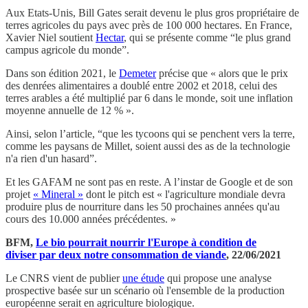
Aux Etats-Unis, Bill Gates serait devenu le plus gros propriétaire de
terres agricoles du pays avec près de 100 000 hectares. En France,
Xavier Niel soutient
Hectar
, qui se présente comme “le plus grand
campus agricole du monde”.
Dans son édition 2021, le
Demeter
précise que « alors que le prix
des denrées alimentaires a doublé entre 2002 et 2018, celui des
terres arables a été multiplié par 6 dans le monde, soit une inflation
moyenne annuelle de 12 % ».
Ainsi, selon l’article, “que les tycoons qui se penchent vers la terre,
comme les paysans de Millet, soient aussi des as de la technologie
n'a rien d'un hasard”.
Et les GAFAM ne sont pas en reste. A l’instar de Google et de son
projet
« Mineral »
dont le pitch est « l'agriculture mondiale devra
produire plus de nourriture dans les 50 prochaines années qu'au
cours des 10.000 années précédentes. »
BFM,
Le bio pourrait nourrir l'Europe à condition de
diviser par deux notre consommation de viande
, 22/06/2021
Le CNRS vient de publier
une étude
qui propose une analyse
prospective basée sur un scénario où l'ensemble de la production
européenne serait en agriculture biologique.