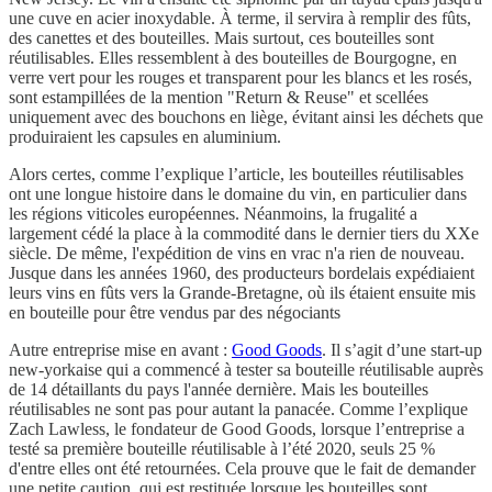
une cuve en acier inoxydable. À terme, il servira à remplir des fûts,
des canettes et des bouteilles. Mais surtout, ces bouteilles sont
réutilisables. Elles ressemblent à des bouteilles de Bourgogne, en
verre vert pour les rouges et transparent pour les blancs et les rosés,
sont estampillées de la mention "Return & Reuse" et scellées
uniquement avec des bouchons en liège, évitant ainsi les déchets que
produiraient les capsules en aluminium.
Alors certes, comme l’explique l’article, les bouteilles réutilisables
ont une longue histoire dans le domaine du vin, en particulier dans
les régions viticoles européennes. Néanmoins, la frugalité a
largement cédé la place à la commodité dans le dernier tiers du XXe
siècle. De même, l'expédition de vins en vrac n'a rien de nouveau.
Jusque dans les années 1960, des producteurs bordelais expédiaient
leurs vins en fûts vers la Grande-Bretagne, où ils étaient ensuite mis
en bouteille pour être vendus par des négociants
Autre entreprise mise en avant :
Good Goods
. Il s’agit d’une start-up
new-yorkaise qui a commencé à tester sa bouteille réutilisable auprès
de 14 détaillants du pays l'année dernière. Mais les bouteilles
réutilisables ne sont pas pour autant la panacée. Comme l’explique
Zach Lawless, le fondateur de Good Goods, lorsque l’entreprise a
testé sa première bouteille réutilisable à l’été 2020, seuls 25 %
d'entre elles ont été retournées. Cela prouve que le fait de demander
une petite caution, qui est restituée lorsque les bouteilles sont