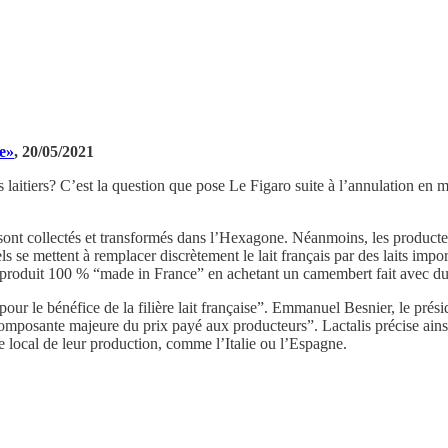
ce»
, 20/05/2021
its laitiers? C’est la question que pose Le Figaro suite à l’annulation en
ont collectés et transformés dans l’Hexagone. Néanmoins, les producteurs
iels se mettent à remplacer discrètement le lait français par des laits i
produit 100 % “made in France” en achetant un camembert fait avec du l
pour le bénéfice de la filière lait française”. Emmanuel Besnier, le prési
ne composante majeure du prix payé aux producteurs”. Lactalis précise ai
re local de leur production, comme l’Italie ou l’Espagne.