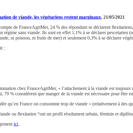
ation de viande, les végétariens restent marginaux
, 21/05/2021
e compte de FranceAgriMer, 24 % des répondant se déclarent flexitariens
n régime sans viande. Ils sont en effet 1,1% à se déclarer pescetarie
ande, ni poisson, ni fruits de mer) et seulement 0,3% à se déclarer vég
t :
tion chez FranceAgriMer, « l’attachement à la viande est toujours ma
al, 79 % considèrent que manger de la viande est nécessaire pour être e
dée qu’en France on consomme trop de viande » (relativement à des que
viande ou flexitarien “ont un profil résolument urbain, féminin et diplôm
argement
ici
.