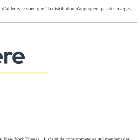
t d’ailleurs le voeu que “la distribution n'appliquera pas des marges
 du New York Times). . Il s’agit de consommateurs qui mangent des