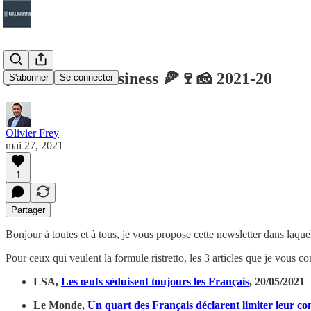
🌾🍇🐄 Eat's business 🍕🍷🧀 2021-20
S'abonner
Se connecter
Olivier Frey
mai 27, 2021
1
Partager
Bonjour à toutes et à tous, je vous propose cette newsletter dans laqu
Pour ceux qui veulent la formule ristretto, les 3 articles que je vous con
LSA,
Les œufs séduisent toujours les Français
, 20/05/2021
Le Monde,
Un quart des Français déclarent limiter leur c