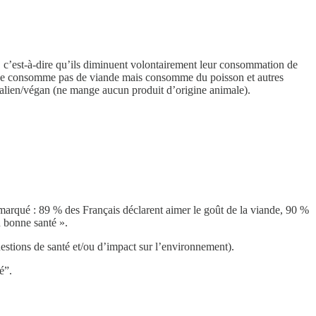
, c’est-à-dire qu’ils diminuent volontairement leur consommation de
n (ne consomme pas de viande mais consomme du poisson et autres
étalien/végan (ne mange aucun produit d’origine animale).
rqué : 89 % des Français déclarent aimer le goût de la viande, 90 %
n bonne santé ».
stions de santé et/ou d’impact sur l’environnement).
é”.