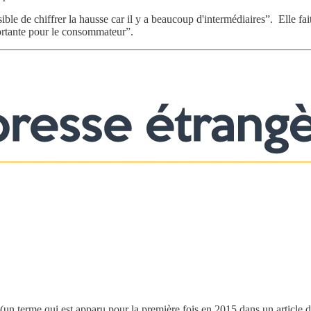
ble de chiffrer la hausse car il y a beaucoup d'intermédiaires”. Elle fai
portante pour le consommateur”.
 (un terme qui est apparu pour la première fois en 2015 dans un article