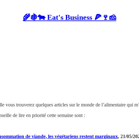
🌾🍇🐄 Eat's Business 🍕🍷🧀
elle vous trouverez quelques articles sur le monde de l’alimentaire qui 
seille de lire en priorité cette semaine sont :
onsommation de viande, les végétariens restent marginaux
, 21/05/20