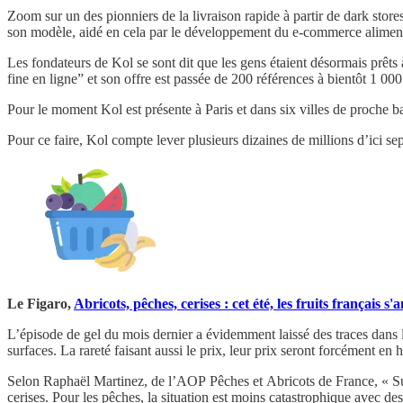
Zoom sur un des pionniers de la livraison rapide à partir de dark stores
son modèle, aidé en cela par le développement du e-commerce alimentair
Les fondateurs de Kol se sont dit que les gens étaient désormais prêts 
fine en ligne” et son offre est passée de 200 références à bientôt 1 00
Pour le moment Kol est présente à Paris et dans six villes de proche 
Pour ce faire, Kol compte lever plusieurs dizaines de millions d’ici s
Le Figaro,
Abricots, pêches, cerises : cet été, les fruits français s
L’épisode de gel du mois dernier a évidemment laissé des traces dans les
surfaces. La rareté faisant aussi le prix, leur prix seront forcément en 
Selon Raphaël Martinez, de l’AOP Pêches et Abricots de France, « Sur l
cerises. Pour les pêches, la situation est moins catastrophique avec de