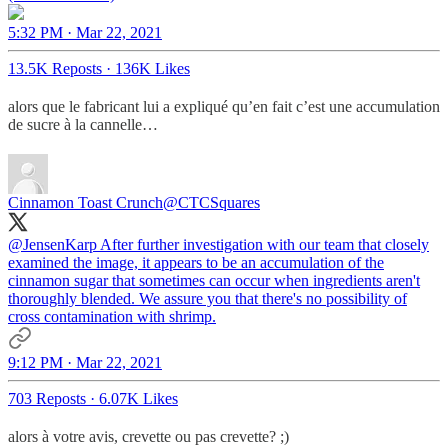
5:32 PM · Mar 22, 2021
13.5K Reposts
·
136K Likes
alors que le fabricant lui a expliqué qu’en fait c’est une accumulation
de sucre à la cannelle…
Cinnamon Toast Crunch
@CTCSquares
@JensenKarp
After further investigation with our team that closely
examined the image, it appears to be an accumulation of the
cinnamon sugar that sometimes can occur when ingredients aren't
thoroughly blended. We assure you that there's no possibility of
cross contamination with shrimp.
9:12 PM · Mar 22, 2021
703 Reposts
·
6.07K Likes
alors à votre avis, crevette ou pas crevette? ;)