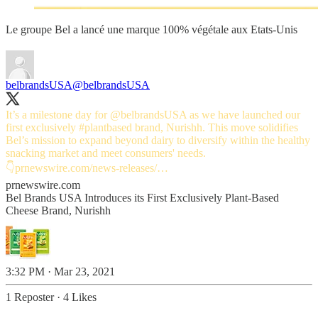
Le groupe Bel a lancé une marque 100% végétale aux Etats-Unis
belbrandsUSA
@belbrandsUSA
It’s a milestone day for
@belbrandsUSA
as we have launched our
first exclusively
#plantbased
brand, Nurishh. This move solidifies
Bel’s mission to expand beyond dairy to diversify within the healthy
snacking market and meet consumers' needs.
👇
prnewswire.com/news-releases/…
prnewswire.com
Bel Brands USA Introduces its First Exclusively Plant-Based
Cheese Brand, Nurishh
3:32 PM · Mar 23, 2021
1 Reposter
·
4 Likes