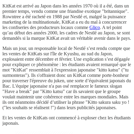
KitKat est arrivé au Japon dans les années 1970 où il a été, dans un
premier temps, vendu comme une friandise exotique "britannique".
Rowntree a été racheté en 1988 par Nestlé et, malgré la puissance
marketing de la multinationale, KitKat a eu du mal à concurrencer
les confiseries des producteurs locaux comme
Glico
. A tel point
qu’au début des années 2000, les cadres de Nestlé au Japon, se sont
demandés si la marque KitKat avait un véritable avenir dans le pays.
Mais un jour, un responsable local de Nestlé s’est rendu compte que
les ventes de KitKats sur l'île de Kyushu, au sud du Japon,
explosaient entre décembre et février. Une explication s’est dégagée
pour expliquer ce phénomène : les étudiants avaient remarqué que le
mot "KitKat" ressemblait à l'expression japonaise "kitto katsu" ("tu
surmonteras"). Ils s'offraient donc un KitKat comme porte-bonheur
pour traverser l'épreuve du juken, une sorte d’équivalent japonais du
Bac. L'équipe japonaise n'a pas osé remplacer le fameux slogan
"Have a break" par "Kitto katsu" car ils savaient que le groupe
voulait maintenir une cohérence entre les marques mondiales. Mais
ils ont néanmoins décidé d’utiliser la phrase "Kitto sakura saku yo !
("les souhaits se réalisent !") dans leurs publicités japonaises.
Et les ventes de KitKats ont commencé à exploser chez les étudiants
japonais.