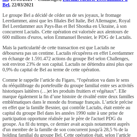
Bel
, 22/03/2021
Le groupe Bel a décidé de céder un de ses joyaux, le fromage
Leerdammer, ainsi que les filiales Bel Italie, Bel Allemagne, Royal
Bel Leerdammer aux Pays-Bas et Bel Shostka en Ukraine, à son
concurrent Lactalis. Cette opération est valorisée aux alentours de
600 millions d'euros, selon Emmanuel Besnier, le PDG de Lactalis.
Mais la particularité de cette transaction est que Lactalis ne
déboursera pas un centime. Lactalis récupérera en effet Leerdammer
en échange de 1.591.472 actions du groupe Bel selon Challenges,
soit environ 23% de son capital. Lactalis ne détiendra ainsi plus que
0,9% du capital de Bel au terme de cette opération.
Comme le rappelle l’article du Figaro, “l'opération va dans le sens
du rééquilibrage du portefeuille du groupe familial entre ses activités
historiques laitières (…)et les produits fruitiers et végétaux”. Elle
marque également la fin d’une histoire de rivalité entre deux familles
emblématiques dans le monde du fromage français. L’article précise
en effet que la famille Besnier, qui contrôle Lactalis, était entrée au
capital du groupe Bel dans les années 1990 suite à une prise de
participation opportune réalisée par le père de l'actuel PDG du
groupe. Au fil du temps, ce dernier avait acquis notamment auprès
d'un membre de la famille de son concurrent jusqu'à 28,5 % de la
holding familial du groupe Bel. Cette opération était, selon l’article