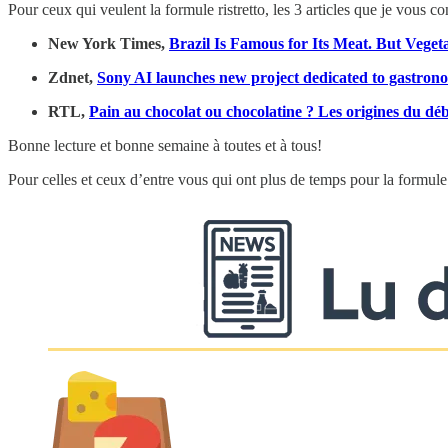
Pour ceux qui veulent la formule ristretto, les 3 articles que je vous con
New York Times,
Brazil Is Famous for Its Meat. But Veget
Zdnet,
Sony AI launches new project dedicated to gastron
RTL,
Pain au chocolat ou chocolatine ? Les origines du dé
Bonne lecture et bonne semaine à toutes et à tous!
Pour celles et ceux d’entre vous qui ont plus de temps pour la formule