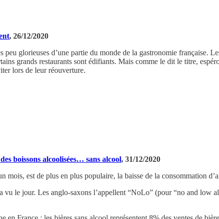
ent
, 26/12/2020
sses peu glorieuses d’une partie du monde de la gastronomie française
ains grands restaurants sont édifiants. Mais comme le dit le titre, espéro
ter lors de leur réouverture.
des boissons alcoolisées… sans alcool
, 31/12/2020
 un mois, est de plus en plus populaire, la baisse de la consommation d
 vu le jour. Les anglo-saxons l’appellent “NoLo” (pour “no and low alcoh
 en France : les bières sans alcool représentent 8% des ventes de bièr