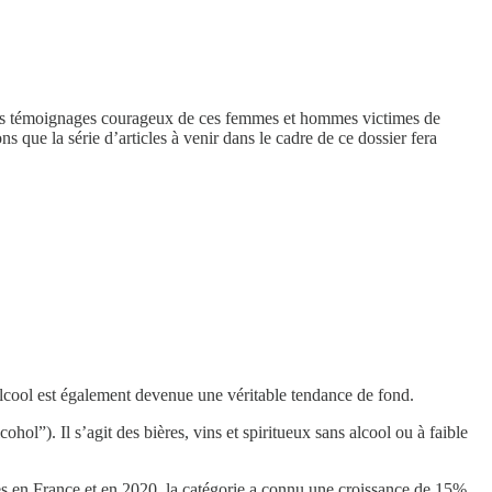
. Les témoignages courageux de ces femmes et hommes victimes de
ns que la série d’articles à venir dans le cadre de ce dossier fera
’alcool est également devenue une véritable tendance de fond.
ol”). Il s’agit des bières, vins et spiritueux sans alcool ou à faible
es en France et en 2020, la catégorie a connu une croissance de 15%