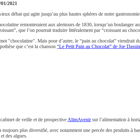
3/01/2021
eux débat qui agite jusqu’au plus hautes sphères de notre gastronomie
hocolatine remonteraient aux alentours de 1830, lorsqu’un boulanger au
issant”, que l’on pourrait traduire littéralement par “croissant au choco
 mot "chocolatine". Mais pour d’autre, le “pain au chocolat” viendrait 
hypothèse que c’est la chanson
“Le Petit Pain au Chocolat” de Joe Dassi
 cabinet de veille et de prospective
AlimAvenir
sur l’alimentation à hor
ra toujours plus diversifié, avec notamment une percée des produits à 
 et des algues.